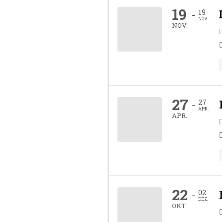
19
19
-
NOV.
NOV.
27
27
-
APR.
APR.
22
02
-
DEZ.
OKT.