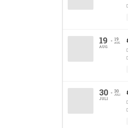
19
19
-
AUG.
AUG.
30
30
-
JULI
JULI