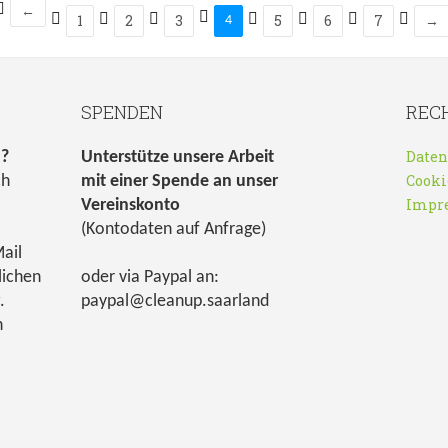
←
1
2
3
5
6
7
→
4
SPENDEN
REC
Daten
n?
Unterstütze unsere Arbeit
Cooki
ch
mit einer Spende an unser
Impr
Vereinskonto
(Kontodaten auf Anfrage)
ail
lichen
oder via Paypal an:
.
paypal@cleanup.saarland
h