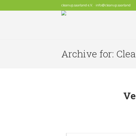
cleanup.saarland e.V. · info@cleanup.saarland
Archive for: Cl
Ve