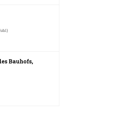
fuhl)
des Bauhofs,