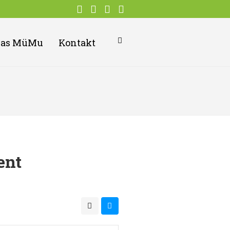
Das MüMu
Kontakt
ent