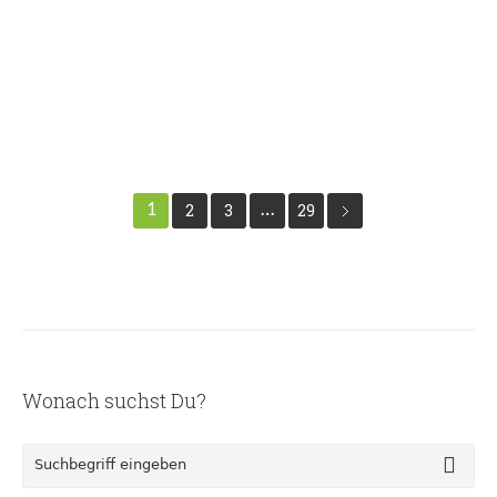
Read More
1
2
3
…
29
Wonach suchst Du?