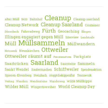
Cleanup
alter Müll
Bahnhof
Cleanup.saarland
B420
Cleanup Saarland
Cleanup Network
Container
Fürth
Geocaching
Fahrradweg
Dörrenbach
Illingen
Illingen engagiert gegen Müll
Interview
Landstraße
Müllsammeln
Müll
Müllwandern
Ottweiler
Neunkirchen
Netzwerk
Ottweiler räumt auf
Parkplatz
Panoramaturm
Saarland
Saarbrücken
Sammeln
Saarsteine
Schiffweiler
Sankt Wendel
Saubermachen
Spendenaktion
Spiesen-Elversberg
Steinbach
stopptdiekippenflut
Teamwork
wilde Müllkippe
Vortrag
Wandern
Wandersteine
Wanderweg
Wilder Müll
World Cleanup Day
Wingertsweiher