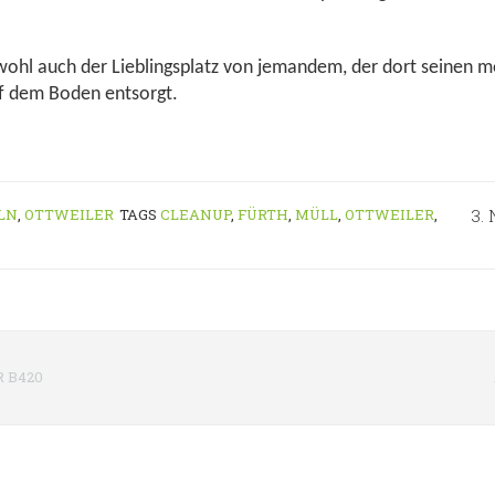
t wohl auch der Lieblingsplatz von jemandem, der dort seinen m
uf dem Boden entsorgt.
LN
,
OTTWEILER
TAGS
CLEANUP
,
FÜRTH
,
MÜLL
,
OTTWEILER
,
3.
 B420