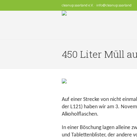
cleanup.saarland e.V. · info@cleanup.saarland
450 Liter Müll a
Auf einer Strecke von nicht einm
der L121) haben wir am 3. Novemb
Alkoholflaschen.
In einer Böschung lagen alleine z
und Tablettenblister, der andere 