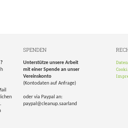
SPENDEN
REC
Daten
n?
Unterstütze unsere Arbeit
Cooki
ch
mit einer Spende an unser
Impr
Vereinskonto
(Kontodaten auf Anfrage)
ail
lichen
oder via Paypal an:
.
paypal@cleanup.saarland
h