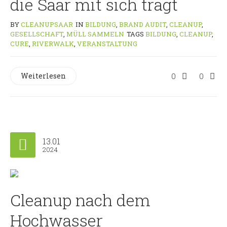
die Saar mit sich trägt
BY
CLEANUPSAAR
IN
BILDUNG
,
BRAND AUDIT
,
CLEANUP
,
GESELLSCHAFT
,
MÜLL SAMMELN
TAGS
BILDUNG
,
CLEANUP
,
CURE
,
RIVERWALK
,
VERANSTALTUNG
Weiterlesen
0
0
13.01
2024
Cleanup nach dem
Hochwasser