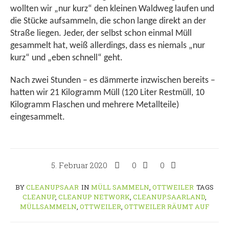
wollten wir „nur kurz“ den kleinen Waldweg laufen und
die Stücke aufsammeln, die schon lange direkt an der
Straße liegen. Jeder, der selbst schon einmal Müll
gesammelt hat, weiß allerdings, dass es niemals „nur
kurz“ und „eben schnell“ geht.
Nach zwei Stunden – es dämmerte inzwischen bereits –
hatten wir 21 Kilogramm Müll (120 Liter Restmüll, 10
Kilogramm Flaschen und mehrere Metallteile)
eingesammelt.
5. Februar 2020
0
0
BY
CLEANUPSAAR
IN
MÜLL SAMMELN
,
OTTWEILER
TAGS
CLEANUP
,
CLEANUP NETWORK
,
CLEANUP.SAARLAND
,
MÜLLSAMMELN
,
OTTWEILER
,
OTTWEILER RÄUMT AUF