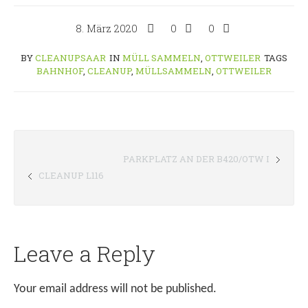
8. März 2020
0
0
BY
CLEANUPSAAR
IN
MÜLL SAMMELN
,
OTTWEILER
TAGS
BAHNHOF
,
CLEANUP
,
MÜLLSAMMELN
,
OTTWEILER
PARKPLATZ AN DER B420/OTW I
CLEANUP L116
Leave a Reply
Your email address will not be published.