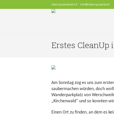
cleanup.saarland e.V. · info@cleanup.saarland
Erstes CleanUp 
Am Sonntag zog es uns zum ersten 
saubermachen würden, doch wollten
Wanderparkplatz von Werschweiler
„Kirchenwald“ und so konnten wir 
Einen Ort zu finden, an dem es ke