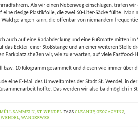
rradfahrern. Als wir einen Nebenweg einschlugen, trafen wir 
eine riesige Plastikfolie, die zwei 60-Liter-Säcke füllte! Man 
im Wald gelangen kann, die offenbar von niemandem frequentie
doch auch auf eine Radabdeckung und eine Fußmatte mitten im 
uf das Eckteil einer Stoßstange und an einer weiteren Stelle
n Parkplatz stießen wir, wie zu erwarten, auf viele Fastfood-H
üll bzw. 10 Kilogramm gesammelt und diesen wie immer über
de eine E-Mail des Umweltamtes der Stadt St. Wendel, in der 
Zusammenarbeit hoffte. Das werden wir also baldmöglich in S
MÜLL SAMMELN
,
ST. WENDEL
TAGS
CLEANUP
,
GEOCACHING
,
 WENDEL
,
WANDERWEG