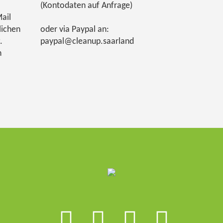
(Kontodaten auf Anfrage)
ail
lichen
oder via Paypal an:
.
paypal@cleanup.saarland
h