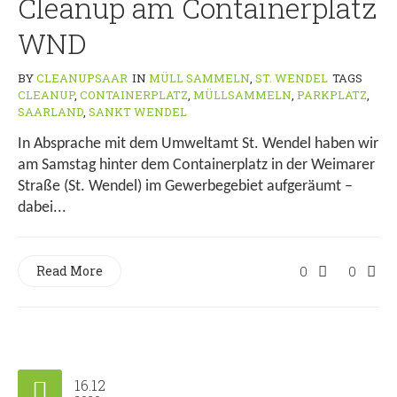
Cleanup am Containerplatz
WND
BY
CLEANUPSAAR
IN
MÜLL SAMMELN
,
ST. WENDEL
TAGS
CLEANUP
,
CONTAINERPLATZ
,
MÜLLSAMMELN
,
PARKPLATZ
,
SAARLAND
,
SANKT WENDEL
In Absprache mit dem Umweltamt St. Wendel haben wir
am Samstag hinter dem Containerplatz in der Weimarer
Straße (St. Wendel) im Gewerbegebiet aufgeräumt –
dabei...
Read More
0
0
16.12