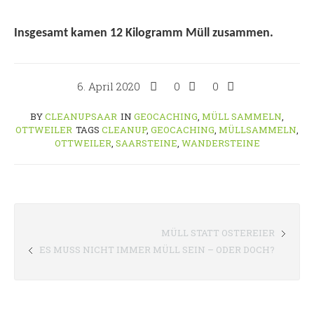
Insgesamt kamen 12 Kilogramm Müll zusammen.
6. April 2020
0
0
BY
CLEANUPSAAR
IN
GEOCACHING
,
MÜLL SAMMELN
,
OTTWEILER
TAGS
CLEANUP
,
GEOCACHING
,
MÜLLSAMMELN
,
OTTWEILER
,
SAARSTEINE
,
WANDERSTEINE
MÜLL STATT OSTEREIER
ES MUSS NICHT IMMER MÜLL SEIN – ODER DOCH?