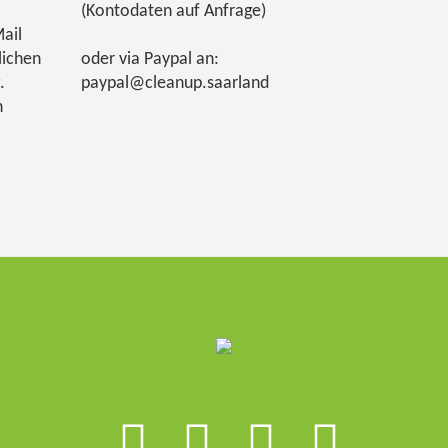
(Kontodaten auf Anfrage)
ail
lichen
oder via Paypal an:
.
paypal@cleanup.saarland
h