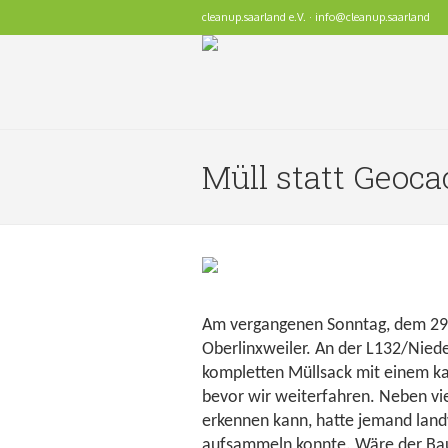
cleanup.saarland e.V. · info@cleanup.saarland
Müll statt Geoc
Am vergangenen Sonntag, dem 2
Oberlinxweiler. An der L132/Nied
kompletten Müllsack mit einem kap
bevor wir weiterfahren. Neben vi
erkennen kann, hatte jemand landw
aufsammeln konnte. Wäre der Bau