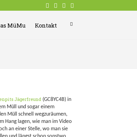
Das MüMu
Kontakt
enpits Jägerfreund
(GC8YC4B) in
dem Müll und sogar einem
 den Müll schnell wegzuräumen,
am Hang lagen, wie man im Video
och an einer Stelle, wo man sie
llen und längst schon sonstwo