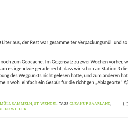
0 Liter aus, der Rest war gesammelter Verpackungsmüll und s
h noch zum Geocache. Im Gegensatz zu zwei Wochen vorher, wo
kam es irgendwie gerade recht, dass wir schon an Station 3 di
eibung des Wegpunkts nicht gelesen hatte, und zum anderen h
eln wohl einfach ein Gespür für die richtigen „Ablageorte“ 
MÜLL SAMMELN
,
ST. WENDEL
TAGS
CLEANUP SAARLAND
,
1.
RLINXWEILER