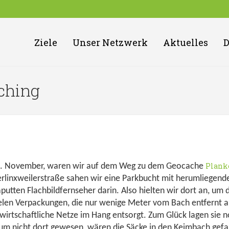
Ziele
Unser Netzwerk
Aktuelles
aching
Plank
9. November, waren wir auf dem Weg zu dem Geocache
erlinxweilerstraße sahen wir eine Parkbucht mit herumliegen
utten Flachbildfernseher darin. Also hielten wir dort an, um
elen Verpackungen, die nur wenige Meter vom Bach entfernt 
irtschaftliche Netze im Hang entsorgt. Zum Glück lagen sie n
m nicht dort gewesen, wären die Säcke in den Keimbach gefa