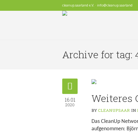
cleanup.saarland e.V. · info@cleanup.saarland
Archive for tag:
Weiteres 
16.01
2020
BY
CLEANUPSAAR
IN
Das CleanUp Network
aufgenommen: Björn D