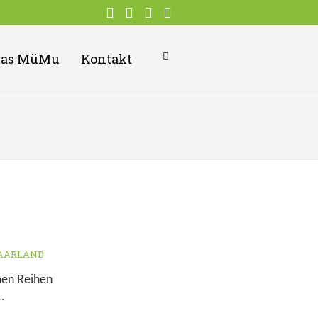
Das MüMu
Kontakt
AARLAND
nen Reihen
.