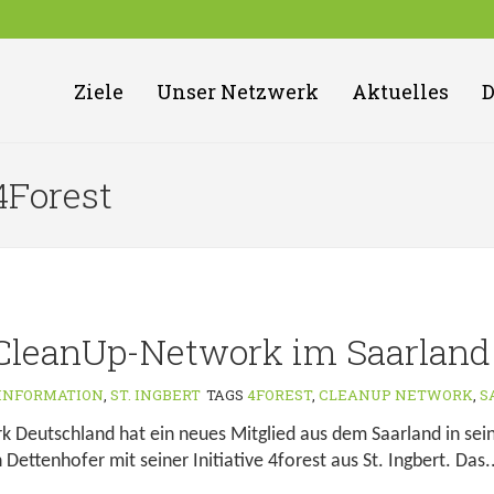
Ziele
Unser Netzwerk
Aktuelles
 4Forest
CleanUp-Network im Saarland
INFORMATION
,
ST. INGBERT
TAGS
4FOREST
,
CLEANUP NETWORK
,
S
 Deutschland hat ein neues Mitglied aus dem Saarland in sei
ettenhofer mit seiner Initiative 4forest aus St. Ingbert. Das..