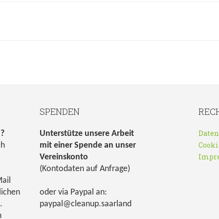
SPENDEN
REC
Daten
n?
Unterstütze unsere Arbeit
Cooki
ch
mit einer Spende an unser
Impr
Vereinskonto
(Kontodaten auf Anfrage)
ail
lichen
oder via Paypal an:
.
paypal@cleanup.saarland
h