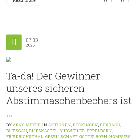
Read More
0
0
07.03
2025
Ta-da! Der Gewinner
unseres sicheren
Abstimmaschenbechers ist
…
BY
ARNO MEYER
IN
AKTIONEN
,
BECKINGEN
,
BEXBACH
,
BLIESGAU
,
BLIESKASTEL
,
DUDWEILER
,
EPPELBORN
,
FRIEDRICHSTHAL
,
GESELLSCHAFT
,
GÖTTELBORN
,
HOMBURG
,