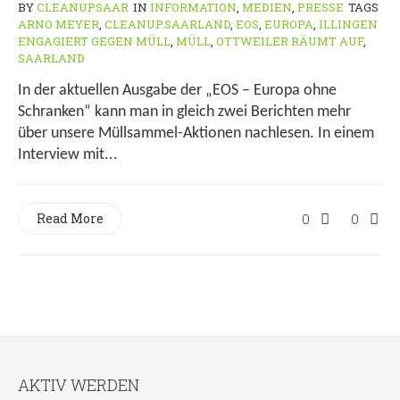
BY
CLEANUPSAAR
IN
INFORMATION
,
MEDIEN
,
PRESSE
TAGS
ARNO MEYER
,
CLEANUP.SAARLAND
,
EOS
,
EUROPA
,
ILLINGEN
ENGAGIERT GEGEN MÜLL
,
MÜLL
,
OTTWEILER RÄUMT AUF
,
SAARLAND
In der aktuellen Ausgabe der „EOS – Europa ohne
Schranken“ kann man in gleich zwei Berichten mehr
über unsere Müllsammel-Aktionen nachlesen. In einem
Interview mit...
Read More
0
0
AKTIV WERDEN