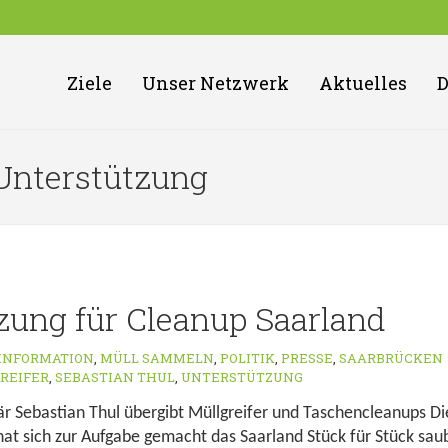
Ziele
Unser Netzwerk
Aktuelles
 Unterstützung
zung für Cleanup Saarland
INFORMATION
,
MÜLL SAMMELN
,
POLITIK
,
PRESSE
,
SAARBRÜCKEN
REIFER
,
SEBASTIAN THUL
,
UNTERSTÜTZUNG
 Sebastian Thul übergibt Müllgreifer und Taschencleanups Die
at sich zur Aufgabe gemacht das Saarland Stück für Stück sau