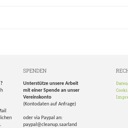
SPENDEN
REC
Daten
n?
Unterstütze unsere Arbeit
Cooki
ch
mit einer Spende an unser
Impr
Vereinskonto
(Kontodaten auf Anfrage)
ail
lichen
oder via Paypal an:
.
paypal@cleanup.saarland