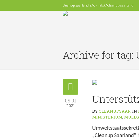
cleanup.saarland e.V. · info@cleanup.saarland
Archive for tag:
Unterstüt
09.01
2021
BY
CLEANUPSAAR
IN
MINISTERIUM
,
MÜLLG
Umweltstaatssekretär
„Cleanup Saarland“ h