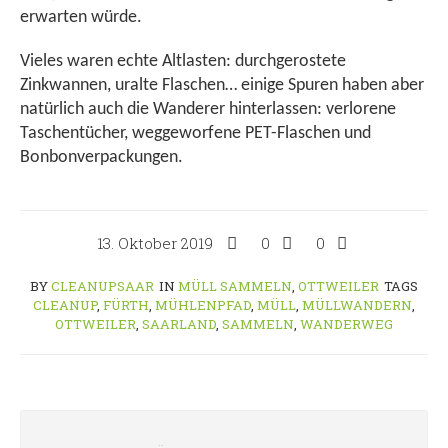
erwarten würde.
Vieles waren echte Altlasten: durchgerostete
Zinkwannen, uralte Flaschen… einige Spuren haben aber
natürlich auch die Wanderer hinterlassen: verlorene
Taschentücher, weggeworfene PET-Flaschen und
Bonbonverpackungen.
13. Oktober 2019
0
0
BY
CLEANUPSAAR
IN
MÜLL SAMMELN
,
OTTWEILER
TAGS
CLEANUP
,
FÜRTH
,
MÜHLENPFAD
,
MÜLL
,
MÜLLWANDERN
,
OTTWEILER
,
SAARLAND
,
SAMMELN
,
WANDERWEG