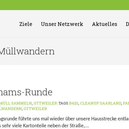
Ziele
Unser Netzwerk
Aktuelles
: Müllwandern
hnams-Runde
MÜLL SAMMELN
,
OTTWEILER
TAGS
B420
,
CLEANUP SAARLAND
,
FA
LWANDERN
,
OTTWEILER
agsrunde führte uns mal wieder über unsere Hausstrecke entl
sehr viele Kartonteile neben der Straße,...