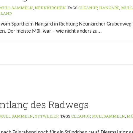
MÜLL SAMMELN
,
NEUNKIRCHEN
TAGS
CLEANUP
,
HANGARD
,
MÜL
RLAND
 vom Sportheim Hangard in Richtung Neunkircher Grubenweg 
. Der meiste Müll war – wie nicht anders zu...
ntlang des Radwegs
MÜLL SAMMELN
,
OTTWEILER
TAGS
CLEANUP
,
MÜLLSAMMELN
,
MÜ
 nach Feierabend noch für ein Stündchen raus! Diesmal ging 