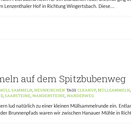
m Lenzenthaler Hof in Richtung Wingertsbach. Diese...
meln auf dem Spitzbubenweg
MÜLL SAMMELN
,
NEUNKIRCHEN
TAGS
CLEANUP
,
MÜLLSAMMELN
ND
,
SAARSTEINE
,
WANDERSTEINE
,
WANDERWEG
tern lud natürlich zu einer kleinen Müllsammelrunde ein. Entl
rder Brunnenpfads waren wir zwischen Hanauer Mühle in Richt