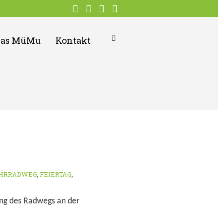
Das MüMu
Kontakt
HRRADWEG
,
FEIERTAG
,
ang des Radwegs an der