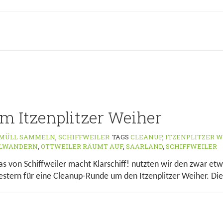
m Itzenplitzer Weiher
MÜLL SAMMELN
,
SCHIFFWEILER
TAGS
CLEANUP
,
ITZENPLITZER 
LWANDERN
,
OTTWEILER RÄUMT AUF
,
SAARLAND
,
SCHIFFWEILER
s von Schiffweiler macht Klarschiff! nutzten wir den zwar et
stern für eine Cleanup-Runde um den Itzenplitzer Weiher. Dies