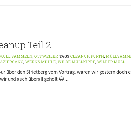
eanup Teil 2
MÜLL SAMMELN
,
OTTWEILER
TAGS
CLEANUP
,
FÜRTH
,
MÜLLSAMM
PAZIERGANG
,
WERNS MÜHLE
,
WILDE MÜLLKIPPE
,
WILDER MÜLL
ur über den Strietberg vom Vortrag, waren wir gestern doch e
ir und auch überall geholt 😀...