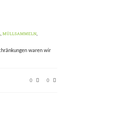
L
,
MÜLLSAMMELN
,
schränkungen waren wir
0
0