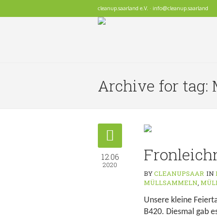
cleanup.saarland e.V. · info@cleanup.saarland
Archive for tag
Fronleic
12.06
2020
BY
CLEANUPSAAR
IN
MÜLLSAMMELN
,
MÜL
Unsere kleine Feiert
B420. Diesmal gab es 