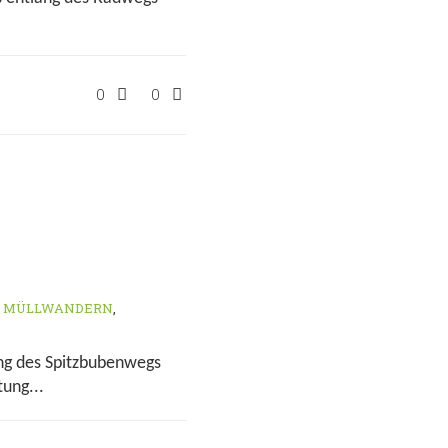
0
0
,
MÜLLWANDERN
,
ang des Spitzbubenwegs
ung...