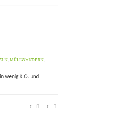
ELN
,
MÜLLWANDERN
,
in wenig K.O. und
0
0