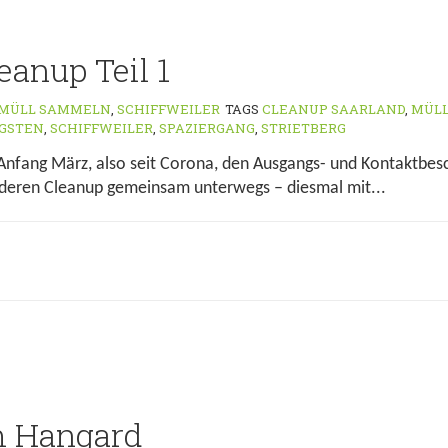
eanup Teil 1
MÜLL SAMMELN
,
SCHIFFWEILER
TAGS
CLEANUP SAARLAND
,
MÜL
NGSTEN
,
SCHIFFWEILER
,
SPAZIERGANG
,
STRIETBERG
 Anfang März, also seit Corona, den Ausgangs- und Kontaktbe
deren Cleanup gemeinsam unterwegs – diesmal mit...
m Hangard