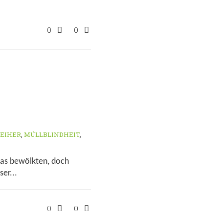
0
0
WEIHER
,
MÜLLBLINDHEIT
,
was bewölkten, doch
er...
0
0