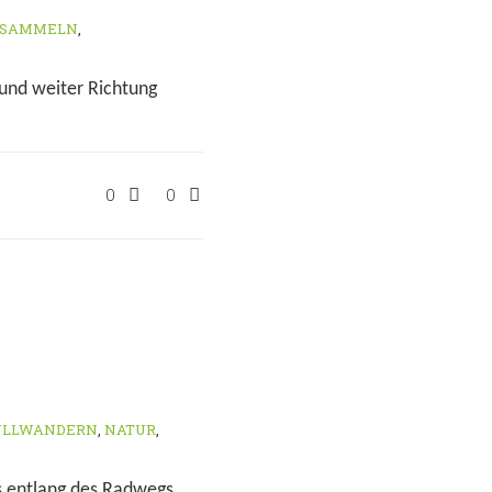
LSAMMELN
,
und weiter Richtung
0
0
LLWANDERN
,
NATUR
,
es entlang des Radwegs