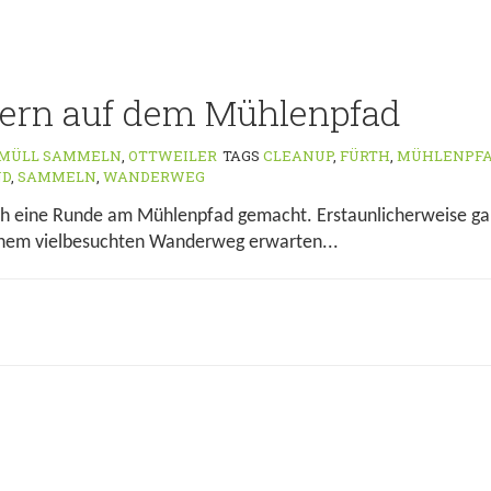
ern auf dem Mühlenpfad
MÜLL SAMMELN
,
OTTWEILER
TAGS
CLEANUP
,
FÜRTH
,
MÜHLENPF
ND
,
SAMMELN
,
WANDERWEG
h eine Runde am Mühlenpfad gemacht. Erstaunlicherweise gab 
inem vielbesuchten Wanderweg erwarten...