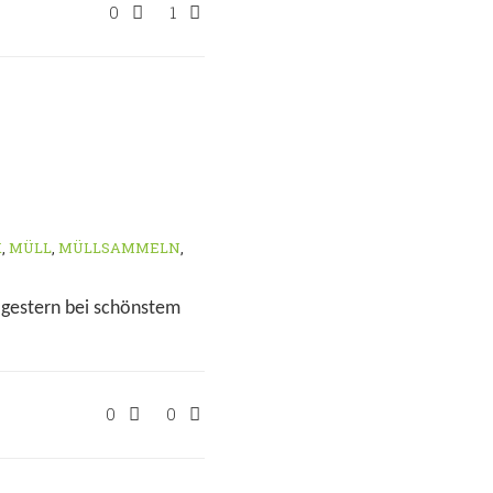
0
1
K
,
MÜLL
,
MÜLLSAMMELN
,
 gestern bei schönstem
0
0