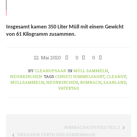
Insgesamt kamen 350 Liter Müll mit einem Gewicht
von 61 Kilogramm zusammen.
22. Mai 2020
0
0
BY
CLEANUPSAAR
IN
MÜLL SAMMELN
,
NEUNKIRCHEN
TAGS
CHRISTI HIMMELFAHRT
,
CLEANUP
,
MÜLLSAMMELN
,
NEUNKIRCHEN
,
ROMBACH
,
SAARLAND
,
VATERTAG
ROMBACHAUFSTIEG TEIL 2
ZWISCHEN FÜRTH UND DÖRRENBACH