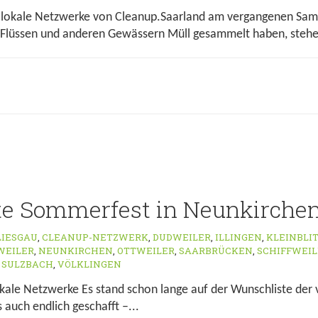
lokale Netzwerke von Cleanup.Saarland am vergangenen Sams
Flüssen und anderen Gewässern Müll gesammelt haben, stehen 
e Sommerfest in Neunkirche
LIESGAU
,
CLEANUP-NETZWERK
,
DUDWEILER
,
ILLINGEN
,
KLEINBLI
WEILER
,
NEUNKIRCHEN
,
OTTWEILER
,
SAARBRÜCKEN
,
SCHIFFWEIL
,
SULZBACH
,
VÖLKLINGEN
lokale Netzwerke Es stand schon lange auf der Wunschliste de
 auch endlich geschafft –...