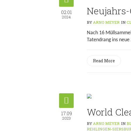
Neujahrs-
02.01
2024
BY
ARNO MEYER
IN
C
Nach 16 Müllsammelak
Tatendrang ins neue J
Read More
World Cle
17.09
2023
BY
ARNO MEYER
IN
B
REHLINGEN-SIERSBU