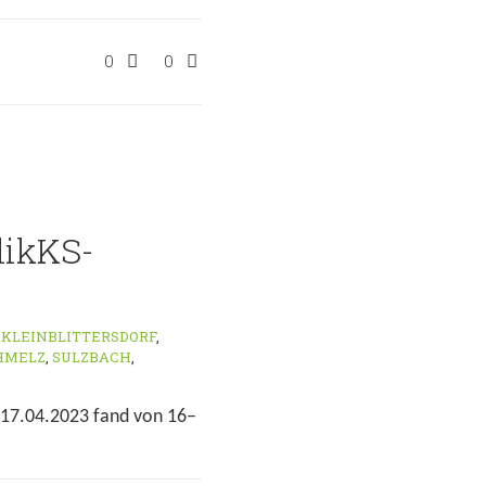
0
0
likKS-
,
KLEINBLITTERSDORF
,
HMELZ
,
SULZBACH
,
 17.04.2023 fand von 16–