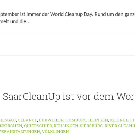
eptember ist immer der World Cleanup Day. Rund um den gan
elt und die...
SaarCleanUp ist vor dem Wor
LIESGAU
,
CLEANUP
,
DUDWEILER
,
HOMBURG
,
ILLINGEN
,
KLEINBLIT
NKIRCHEN
,
QUIERSCHIED
,
REHLINGEN-SIERSBURG
,
RIVER CLEANU
VERANSTALTUNGEN
,
VÖLKLINGEN