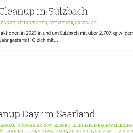
Cleanup in Sulzbach
LEANUP
,
NEUNKIRCHEN
,
OTTWEILER
,
SULZBACH
tionen in 2023 in und um Sulzbach mit über 2.707 kg wildem 
ahr gestartet. Gleich mit...
anup Day im Saarland
LIESGAU
,
DUDWEILER
,
GÖTTELBORN
,
ILLINGEN
,
MERCHWEILER
,
NE
RG
,
SAARBRÜCKEN
,
SCHWALBACH
,
ST. WENDEL
,
SULZBACH
,
VÖLKL