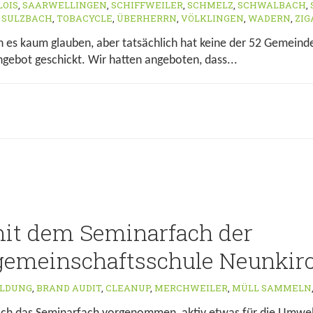
LOIS
,
SAARWELLINGEN
,
SCHIFFWEILER
,
SCHMELZ
,
SCHWALBACH
,
,
SULZBACH
,
TOBACYCLE
,
ÜBERHERRN
,
VÖLKLINGEN
,
WADERN
,
ZI
s kaum glauben, aber tatsächlich hat keine der 52 Gemeinde
gebot geschickt. Wir hatten angeboten, dass...
it dem Seminarfach der
gemeinschaftsschule Neunkir
ILDUNG
,
BRAND AUDIT
,
CLEANUP
,
MERCHWEILER
,
MÜLL SAMMELN