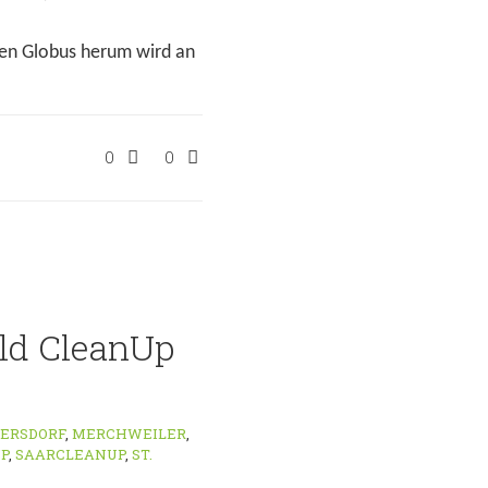
zen Globus herum wird an
0
0
ld CleanUp
TERSDORF
,
MERCHWEILER
,
P
,
SAARCLEANUP
,
ST.