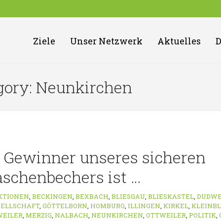
Ziele
Unser Netzwerk
Aktuelles
egory: Neunkirchen
r Gewinner unseres sicheren
schenbechers ist …
KTIONEN
,
BECKINGEN
,
BEXBACH
,
BLIESGAU
,
BLIESKASTEL
,
DUDWE
SELLSCHAFT
,
GÖTTELBORN
,
HOMBURG
,
ILLINGEN
,
KIRKEL
,
KLEINBL
EILER
,
MERZIG
,
NALBACH
,
NEUNKIRCHEN
,
OTTWEILER
,
POLITIK
,