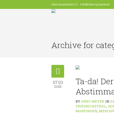
cleanup.saarland e.V. · info@cleanup.saarland
Archive for cat
Ta-da! De
07.03
2025
Abstimma
BY
ARNO MEYER
IN
A
FRIEDRICHSTHAL
,
GE
MARPINGEN
,
MERCHW