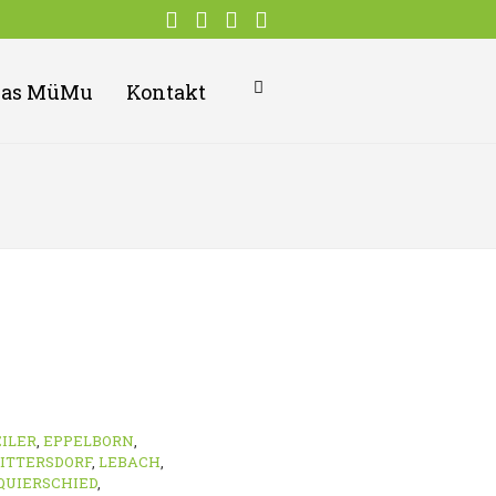
Das MüMu
Kontakt
ILER
,
EPPELBORN
,
ITTERSDORF
,
LEBACH
,
QUIERSCHIED
,