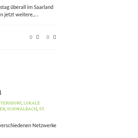
tag überall im Saarland
jetzt weitere,...
0
0
n
TTERSDORF
,
LOKALE
ER
,
SCHWALBACH
,
ST.
r verschiedenen Netzwerke