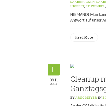
SAARBRÜCKEN
,
SAAR
INGBERT
,
ST. WENDEL
NIEMAND! Man kann e
Antwort auf unser An
Read More
Cleanup m
08.11
2024
Ganztags
BY
ARNO MEYER
IN
B