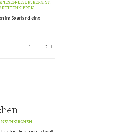
SPIESEN-ELVERSBERG
,
ST.
GARETTENKIPPEN
n im Saarland eine
1
0
chen
,
NEUNKIRCHEN