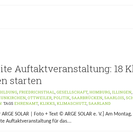
te Auftaktveranstaltung: 18 K
 starten
BILDUNG
,
FRIEDRICHSTHAL
,
GESELLSCHAFT
,
HOMBURG
,
ILLINGEN
EUNKIRCHEN
,
OTTWEILER
,
POLITIK
,
SAARBRÜCKEN
,
SAARLOIS
,
SC
N
TAGS
EHRENAMT
,
KLIKKS
,
KLIMASCHUTZ
,
SAARLAND
er ARGE SOLAR | Foto + Text © ARGE SOLAR e. V.] Am Montag,
te Auftaktveranstaltung für das...