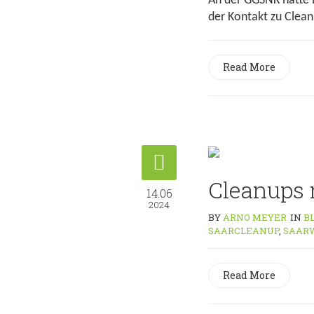
An der GGSNK hatte 
der Kontakt zu Clean
Read More
Cleanups
14.06
2024
BY
ARNO MEYER
IN
B
SAARCLEANUP
,
SAAR
Read More