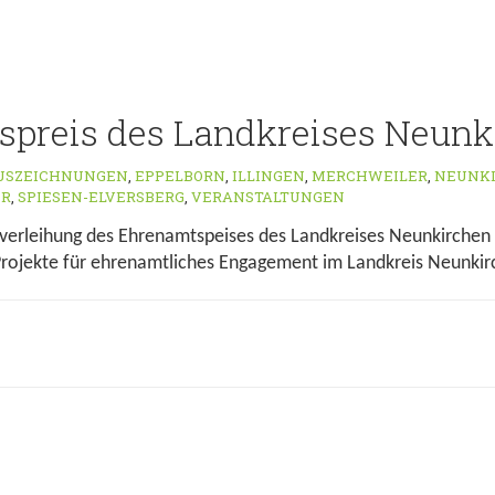
preis des Landkreises Neunk
USZEICHNUNGEN
,
EPPELBORN
,
ILLINGEN
,
MERCHWEILER
,
NEUNK
ER
,
SPIESEN-ELVERSBERG
,
VERANSTALTUNGEN
verleihung des Ehrenamtspeises des Landkreises Neunkirchen 
Projekte für ehrenamtliches Engagement im Landkreis Neunkir