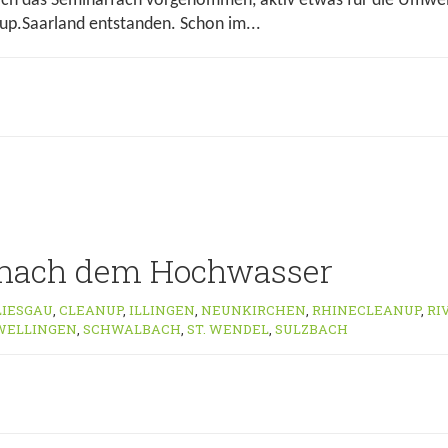
ich das Seminarfach vorgenommen, aktiv etwas für die Umwelt 
up.Saarland entstanden. Schon im...
 nach dem Hochwasser
LIESGAU
,
CLEANUP
,
ILLINGEN
,
NEUNKIRCHEN
,
RHINECLEANUP
,
RI
WELLINGEN
,
SCHWALBACH
,
ST. WENDEL
,
SULZBACH