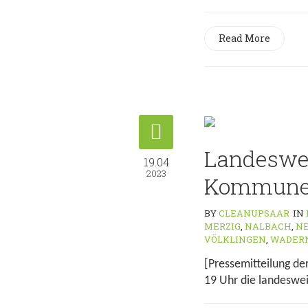
Read More
Landeswei
19.04
2023
Kommunen
BY
CLEANUPSAAR
IN
MERZIG
,
NALBACH
,
N
VÖLKLINGEN
,
WADER
[Pressemitteilung d
19 Uhr die landeswei