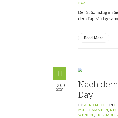
DAY
Der 3. Samstag im S
dem Tag Müll gesamm
Read More
Nach dem 
12.09
2023
Day
BY
ARNO MEYER
IN
B
MÜLL SAMMELN
,
NEU
WENDEL
,
SULZBACH
,