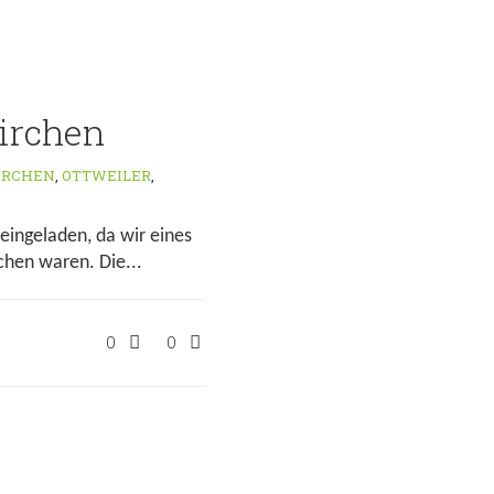
irchen
IRCHEN
,
OTTWEILER
,
eingeladen, da wir eines
chen waren. Die...
0
0