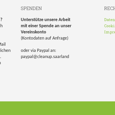
SPENDEN
REC
Daten
n?
Unterstütze unsere Arbeit
Cooki
ch
mit einer Spende an unser
Impr
Vereinskonto
(Kontodaten auf Anfrage)
ail
lichen
oder via Paypal an:
.
paypal@cleanup.saarland
h