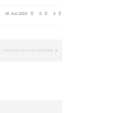
18. Juli 2020
0
0
CLEANUP ENTLANG DER B420