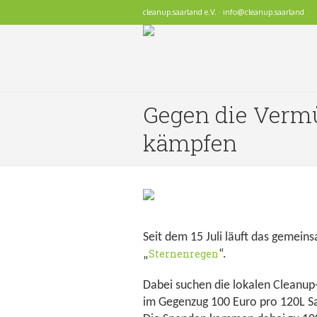
cleanup.saarland e.V. · info@cleanup.saarland
Gegen die Vermü
kämpfen
Seit dem 15 Juli läuft das gemein
Sternenregen
„
“.
Dabei suchen die lokalen Cleanup
im Gegenzug 100 Euro pro 120L Sa