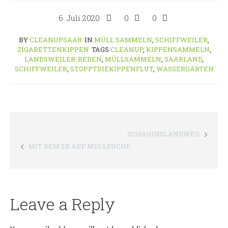
6. Juli 2020
0
0
BY
CLEANUPSAAR
IN
MÜLL SAMMELN
,
SCHIFFWEILER
,
ZIGARETTENKIPPEN
TAGS
CLEANUP
,
KIPPENSAMMELN
,
LANDSWEILER-REDEN
,
MÜLLSAMMELN
,
SAARLAND
,
SCHIFFWEILER
,
STOPPTDIEKIPPENFLUT
,
WASSERGÄRTEN
SCHAUINSLANDWEG
MIT DEM SR AUF MÜLLSUCHE
Leave a Reply