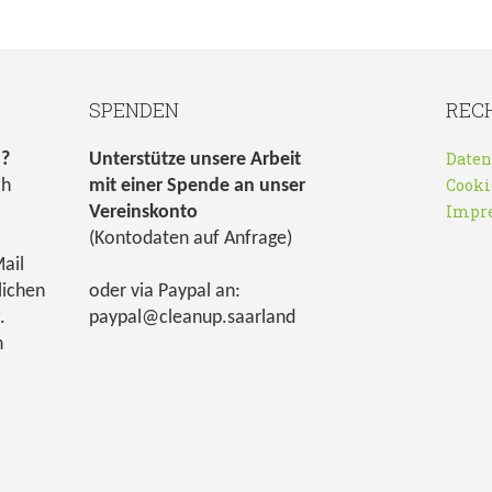
SPENDEN
REC
Daten
n?
Unterstütze unsere Arbeit
Cooki
ch
mit einer Spende an unser
Impr
Vereinskonto
(Kontodaten auf Anfrage)
ail
lichen
oder via Paypal an:
.
paypal@cleanup.saarland
h