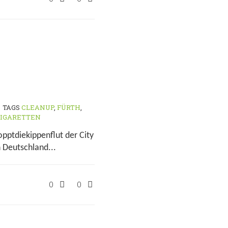
TAGS
CLEANUP
,
FÜRTH
,
ZIGARETTEN
pptdiekippenflut der City
Deutschland...
0
0