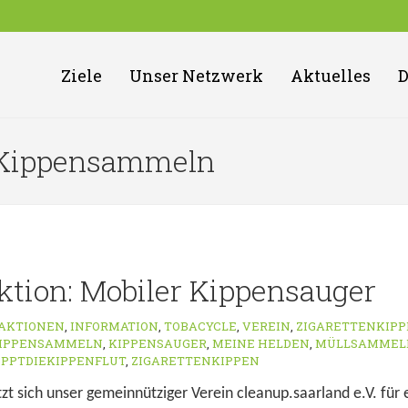
Ziele
Unser Netzwerk
Aktuelles
: Kippensammeln
tion: Mobiler Kippensauger
AKTIONEN
,
INFORMATION
,
TOBACYCLE
,
VEREIN
,
ZIGARETTENKIP
IPPENSAMMELN
,
KIPPENSAUGER
,
MEINE HELDEN
,
MÜLLSAMMEL
OPPTDIEKIPPENFLUT
,
ZIGARETTENKIPPEN
setzt sich unser gemeinnütziger Verein cleanup.saarland e.V. f