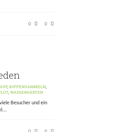
0
0
eden
NUP
,
KIPPENSAMMELN
,
FLUT
,
WASSERGÄRTEN
viele Besucher und ein
l...
0
0