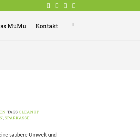
Das MüMu
Kontakt
PEN
TAGS
CLEANUP
N
,
SPARKASSE
,
ür eine saubere Umwelt und