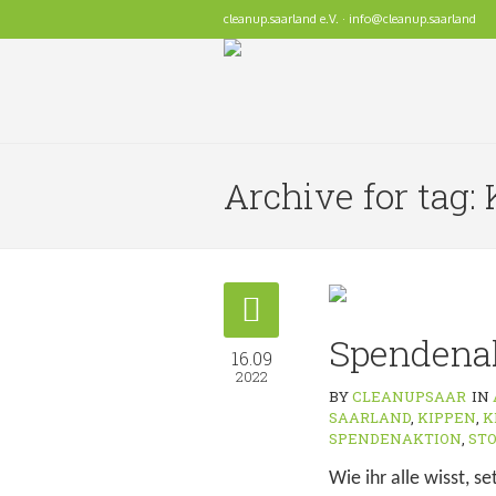
cleanup.saarland e.V. · info@cleanup.saarland
Archive for tag
Spendenak
16.09
2022
BY
CLEANUPSAAR
IN
SAARLAND
,
KIPPEN
,
K
SPENDENAKTION
,
ST
Wie ihr alle wisst, 