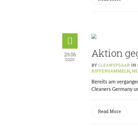
Aktion ge
29.06
2020
BY
CLEANUPSAAR
IN
KIPPENSAMMELN
,
M
Bereits am vergangen
Cleaners Germany un
Read More