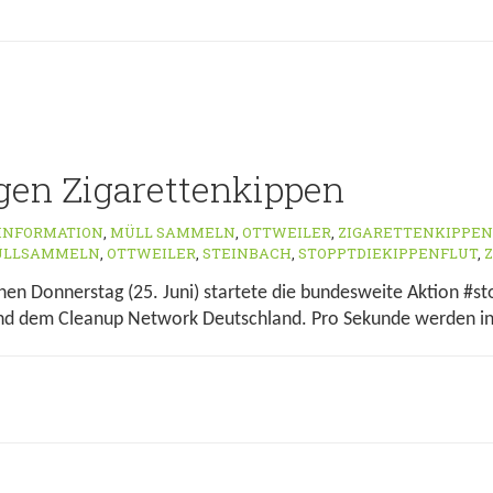
gen Zigarettenkippen
INFORMATION
,
MÜLL SAMMELN
,
OTTWEILER
,
ZIGARETTENKIPPEN
ÜLLSAMMELN
,
OTTWEILER
,
STEINBACH
,
STOPPTDIEKIPPENFLUT
,
en Donnerstag (25. Juni) startete die bundesweite Aktion #sto
d dem Cleanup Network Deutschland. Pro Sekunde werden in 