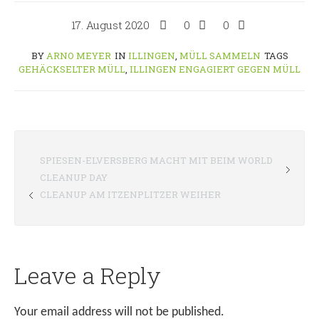
17. August 2020
0
0
BY
ARNO MEYER
IN
ILLINGEN
,
MÜLL SAMMELN
TAGS
GEHÄCKSELTER MÜLL
,
ILLINGEN ENGAGIERT GEGEN MÜLL
SPIESEN-ELVERSBERG MACHT MIT BEIM WORLD
CLEANUP DAY
CLEANUP AM ITZENPLITZER WEIHER
Leave a Reply
Your email address will not be published.