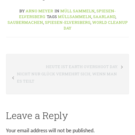
BY
ARNO MEYER
IN
MÜLL SAMMELN
,
SPIESEN-
ELVERSBERG
TAGS
MÜLLSAMMELN
,
SAARLAND
,
SAUBERMACHEN
,
SPIESEN-ELVERSBERG
,
WORLD CLEANUP
DAY
HEUTE IST EARTH OVERSHOOT DAY.
NICHT NUR GLÜCK VERMEHRT SICH, WENN MAN
ES TEILT
Leave a Reply
Your email address will not be published.