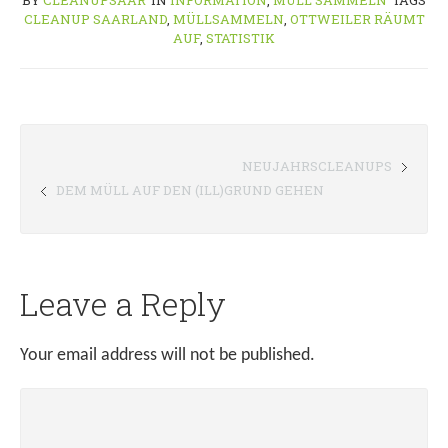
BY
CLEANUPSAAR
IN
INFORMATION
,
MÜLL SAMMELN
TAGS
CLEANUP SAARLAND
,
MÜLLSAMMELN
,
OTTWEILER RÄUMT
AUF
,
STATISTIK
NEUJAHRSCLEANUPS
DEM MÜLL AUF DEN (ILL)GRUND GEHEN
Leave a Reply
Your email address will not be published.