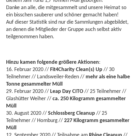
diesem Jahr rund 1,7 Tonnen Müll geborgen!
Danke an alle, die mitgesammelt und unsere Heimat so
ein bisschen sauberer und schöner gemacht haben!
Auf dieser Statistik sind nur die Sammlungen abgebildet,
an denen die Mitglieder der Gruppe auch selbst aktiv
teilgenommen haben.
Hinzu kamen folgende größere Aktionen
:
16. Februar 2020 //
Fit4Charity Clean(s) Up
// 30
Teilnehmer // Landsweiler-Reden //
mehr als eine halbe
Tonne gesammelter Müll
29. Februar 2020 //
Leap Day CITO
// 25 Teilnehmer //
Glashütter Weiher //
ca. 250 Kilogramm gesammelter
Müll
30. August 2020 //
Schlossberg Cleanup
// 25
Teilnehmer // Homburg //
227 Kilogramm gesammelter
Müll
12. September 2020 // Teilnahme am
Rhine Cleanup
//