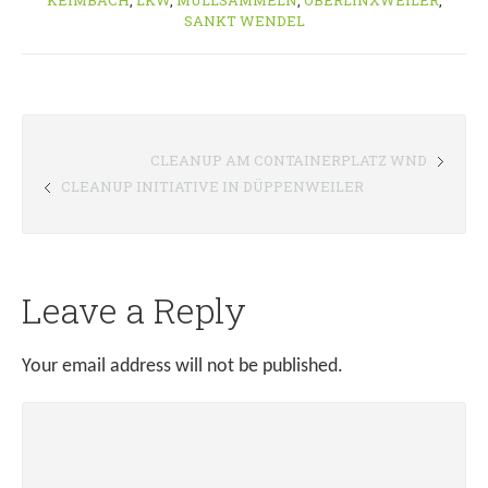
KEIMBACH
,
LKW
,
MÜLLSAMMELN
,
OBERLINXWEILER
,
SANKT WENDEL
CLEANUP AM CONTAINERPLATZ WND
CLEANUP INITIATIVE IN DÜPPENWEILER
Leave a Reply
Your email address will not be published.