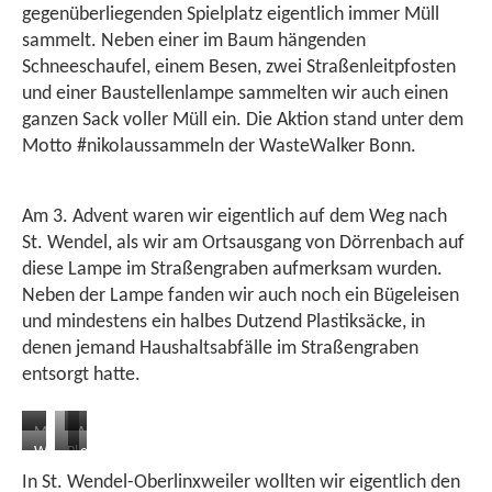
gegenüberliegenden Spielplatz eigentlich immer Müll
sammelt. Neben einer im Baum hängenden
Schneeschaufel, einem Besen, zwei Straßenleitpfosten
und einer Baustellenlampe sammelten wir auch einen
ganzen Sack voller Müll ein. Die Aktion stand unter dem
Motto #nikolaussammeln der WasteWalker Bonn.
Am 3. Advent waren wir eigentlich auf dem Weg nach
St. Wendel, als wir am Ortsausgang von Dörrenbach auf
diese Lampe im Straßengraben aufmerksam wurden.
Neben der Lampe fanden wir auch noch ein Bügeleisen
und mindestens ein halbes Dutzend Plastiksäcke, in
denen jemand Haushaltsabfälle im Straßengraben
entsorgt hatte.
ein
Frühstück
Motorölkanister
Autoreifen
Kanister
mit
Wurstverpackung
Plastikflasche
eine
im
Glyphosat
Kaffee
im
auf
Müllkippe
In St. Wendel-Oberlinxweiler wollten wir eigentlich den
Abwasserrohr
und