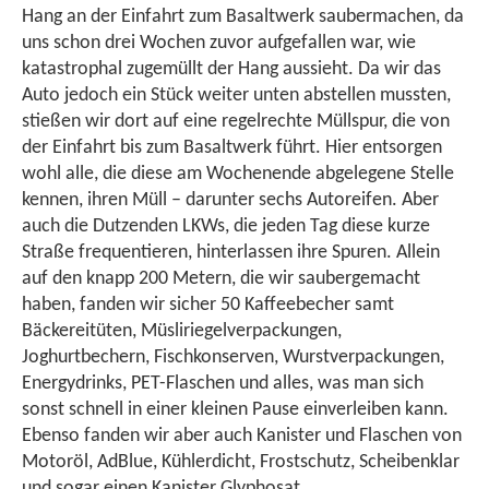
Bach
der
Hang an der Einfahrt zum Basaltwerk saubermachen, da
Vodka
Wiese
uns schon drei Wochen zuvor aufgefallen war, wie
katastrophal zugemüllt der Hang aussieht. Da wir das
Auto jedoch ein Stück weiter unten abstellen mussten,
stießen wir dort auf eine regelrechte Müllspur, die von
der Einfahrt bis zum Basaltwerk führt. Hier entsorgen
wohl alle, die diese am Wochenende abgelegene Stelle
kennen, ihren Müll – darunter sechs Autoreifen. Aber
auch die Dutzenden LKWs, die jeden Tag diese kurze
Straße frequentieren, hinterlassen ihre Spuren. Allein
auf den knapp 200 Metern, die wir saubergemacht
haben, fanden wir sicher 50 Kaffeebecher samt
Bäckereitüten, Müsliriegelverpackungen,
Joghurtbechern, Fischkonserven, Wurstverpackungen,
Energydrinks, PET-Flaschen und alles, was man sich
sonst schnell in einer kleinen Pause einverleiben kann.
Ebenso fanden wir aber auch Kanister und Flaschen von
Motoröl, AdBlue, Kühlerdicht, Frostschutz, Scheibenklar
und sogar einen Kanister Glyphosat.