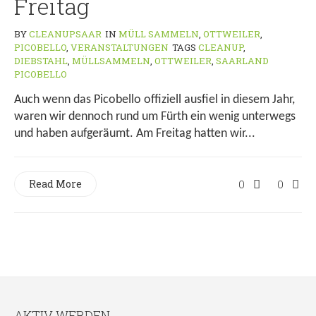
Freitag
BY
CLEANUPSAAR
IN
MÜLL SAMMELN
,
OTTWEILER
,
PICOBELLO
,
VERANSTALTUNGEN
TAGS
CLEANUP
,
DIEBSTAHL
,
MÜLLSAMMELN
,
OTTWEILER
,
SAARLAND
PICOBELLO
Auch wenn das Picobello offiziell ausfiel in diesem Jahr,
waren wir dennoch rund um Fürth ein wenig unterwegs
und haben aufgeräumt. Am Freitag hatten wir...
Read More
0
0
AKTIV WERDEN