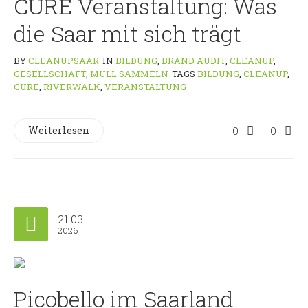
CURE Veranstaltung: Was
die Saar mit sich trägt
BY
CLEANUPSAAR
IN
BILDUNG
,
BRAND AUDIT
,
CLEANUP
,
GESELLSCHAFT
,
MÜLL SAMMELN
TAGS
BILDUNG
,
CLEANUP
,
CURE
,
RIVERWALK
,
VERANSTALTUNG
Weiterlesen
0
0
21.03
2026
Picobello im Saarland