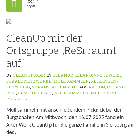
23.07
2025
CleanUp mit der
Ortsgruppe „ReSi räumt
auf“
BY
CLEANUPSAAR
IN
CLEANUP
,
CLEANUP-NETZWERK
,
LOKALE NETZWERKE
,
MÜLL SAMMELN
,
REHLINGEN-
SIERSBURG
,
VERANSTALTUNGEN
TAGS
AKTION
,
CLEANUP
RESI
,
GEMEINSCHAFT
,
MÜLLSAMMELN
,
MÜLLSCHAF
,
PICKNICK
Müll sammeln mit anschließendem Picknick bei den
Burgschafen Am Mittwoch, den 16.07.2025 fand ein
After Work CleanUp für die ganze Familie in Siersburg an
der...