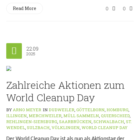
Read More
0
0
22.09
2025
Zahlreiche Aktionen zum
World Cleanup Day
BY
ARNO MEYER
IN
DUDWEILER
,
GÖTTELBORN
,
HOMBURG
,
ILLINGEN
,
MERCHWEILER
,
MÜLL SAMMELN
,
QUIERSCHIED
,
REHLINGEN-SIERSBURG
,
SAARBRÜCKEN
,
SCHWALBACH
,
ST.
WENDEL
,
SULZBACH
,
VÖLKLINGEN
,
WORLD CLEANUP DAY
Der World Cleanup Day ist als nun als Aktionstag der