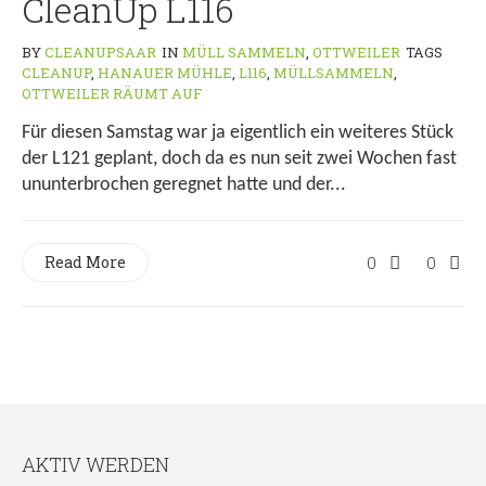
CleanUp L116
BY
CLEANUPSAAR
IN
MÜLL SAMMELN
,
OTTWEILER
TAGS
CLEANUP
,
HANAUER MÜHLE
,
L116
,
MÜLLSAMMELN
,
OTTWEILER RÄUMT AUF
Für diesen Samstag war ja eigentlich ein weiteres Stück
der L121 geplant, doch da es nun seit zwei Wochen fast
ununterbrochen geregnet hatte und der...
Read More
0
0
AKTIV WERDEN