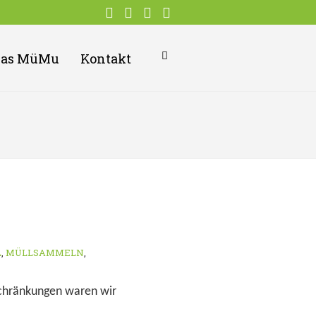
Das MüMu
Kontakt
L
,
MÜLLSAMMELN
,
schränkungen waren wir