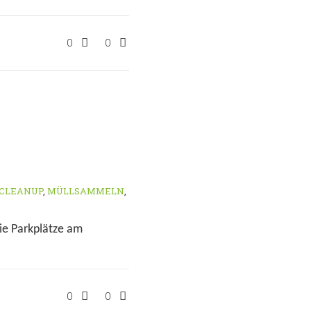
0
0
CLEANUP
,
MÜLLSAMMELN
,
ie Parkplätze am
0
0