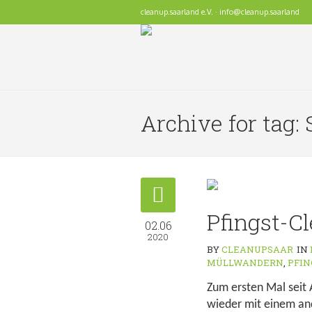
cleanup.saarland e.V. · info@cleanup.saarland
Archive for tag: 
Pfingst-Cl
02.06
2020
BY
CLEANUPSAAR
IN
MÜLLWANDERN
,
PFI
Zum ersten Mal seit
wieder mit einem an