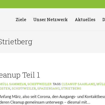
Ziele
Unser Netzwerk
Aktuelles
Strietberg
eanup Teil 1
MÜLL SAMMELN
,
SCHIFFWEILER
TAGS
CLEANUP SAARLAND
,
MÜL
NGSTEN
,
SCHIFFWEILER
,
SPAZIERGANG
,
STRIETBERG
 Anfang März, also seit Corona, den Ausgangs- und Kontaktbe
deren Cleanup gemeinsam unterwegs – diesmal mit...