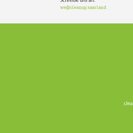
Schreibe uns an:
we@cleanup.saarland
clea