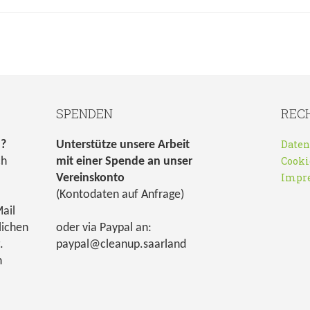
SPENDEN
REC
Daten
n?
Unterstütze unsere Arbeit
Cooki
ch
mit einer Spende an unser
Impr
Vereinskonto
(Kontodaten auf Anfrage)
ail
lichen
oder via Paypal an:
.
paypal@cleanup.saarland
h