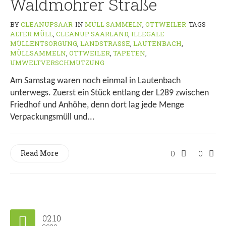
Waldmohrer Straße
BY
CLEANUPSAAR
IN
MÜLL SAMMELN
,
OTTWEILER
TAGS
ALTER MÜLL
,
CLEANUP SAARLAND
,
ILLEGALE
MÜLLENTSORGUNG
,
LANDSTRASSE
,
LAUTENBACH
,
MÜLLSAMMELN
,
OTTWEILER
,
TAPETEN
,
UMWELTVERSCHMUTZUNG
Am Samstag waren noch einmal in Lautenbach
unterwegs. Zuerst ein Stück entlang der L289 zwischen
Friedhof und Anhöhe, denn dort lag jede Menge
Verpackungsmüll und...
Read More
0
0
02.10