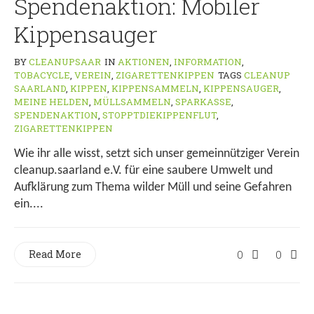
Spendenaktion: Mobiler
Kippensauger
BY
CLEANUPSAAR
IN
AKTIONEN
,
INFORMATION
,
TOBACYCLE
,
VEREIN
,
ZIGARETTENKIPPEN
TAGS
CLEANUP
SAARLAND
,
KIPPEN
,
KIPPENSAMMELN
,
KIPPENSAUGER
,
MEINE HELDEN
,
MÜLLSAMMELN
,
SPARKASSE
,
SPENDENAKTION
,
STOPPTDIEKIPPENFLUT
,
ZIGARETTENKIPPEN
Wie ihr alle wisst, setzt sich unser gemeinnütziger Verein
cleanup.saarland e.V. für eine saubere Umwelt und
Aufklärung zum Thema wilder Müll und seine Gefahren
ein....
Read More
0
0