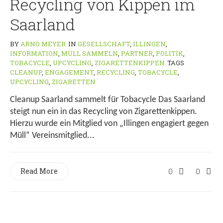
Recycling von Kippen im
Saarland
BY
ARNO MEYER
IN
GESELLSCHAFT
,
ILLINGEN
,
INFORMATION
,
MÜLL SAMMELN
,
PARTNER
,
POLITIK
,
TOBACYCLE
,
UPCYCLING
,
ZIGARETTENKIPPEN
TAGS
CLEANUP
,
ENGAGEMENT
,
RECYCLING
,
TOBACYCLE
,
UPCYCLING
,
ZIGARETTEN
Cleanup Saarland sammelt für Tobacycle Das Saarland
steigt nun ein in das Recycling von Zigarettenkippen.
Hierzu wurde ein Mitglied von „Illingen engagiert gegen
Müll“ Vereinsmitglied...
Read More
0
0