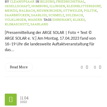
BY
CLEANUPSAAR
IN
BILDUNG
,
FRIEDRICHSTHAL
,
GESELLSCHAFT
,
HOMBURG
,
ILLINGEN
,
KLEINBLITTERSDORF
,
MERZIG
,
NALBACH
,
NEUNKIRCHEN
,
OTTWEILER
,
POLITIK
,
SAARBRÜCKEN
,
SAARLOIS
,
SCHMELZ
,
SULZBACH
,
VÖLKLINGEN
,
WADERN
TAGS
EHRENAMT
,
KLIKKS
,
KLIMASCHUTZ
,
SAARLAND
[Pressemitteilung der ARGE SOLAR | Foto + Text ©
ARGE SOLAR e. V.] Am Montag, 17.04.2023 fand von
16–19 Uhr die landesweite Auftaktveranstaltung für
das...
Read More
0
0
11.04
2022