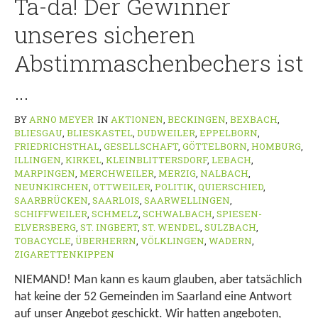
Ta-da! Der Gewinner
unseres sicheren
Abstimmaschenbechers ist
…
BY
ARNO MEYER
IN
AKTIONEN
,
BECKINGEN
,
BEXBACH
,
BLIESGAU
,
BLIESKASTEL
,
DUDWEILER
,
EPPELBORN
,
FRIEDRICHSTHAL
,
GESELLSCHAFT
,
GÖTTELBORN
,
HOMBURG
,
ILLINGEN
,
KIRKEL
,
KLEINBLITTERSDORF
,
LEBACH
,
MARPINGEN
,
MERCHWEILER
,
MERZIG
,
NALBACH
,
NEUNKIRCHEN
,
OTTWEILER
,
POLITIK
,
QUIERSCHIED
,
SAARBRÜCKEN
,
SAARLOIS
,
SAARWELLINGEN
,
SCHIFFWEILER
,
SCHMELZ
,
SCHWALBACH
,
SPIESEN-
ELVERSBERG
,
ST. INGBERT
,
ST. WENDEL
,
SULZBACH
,
TOBACYCLE
,
ÜBERHERRN
,
VÖLKLINGEN
,
WADERN
,
ZIGARETTENKIPPEN
NIEMAND! Man kann es kaum glauben, aber tatsächlich
hat keine der 52 Gemeinden im Saarland eine Antwort
auf unser Angebot geschickt. Wir hatten angeboten,