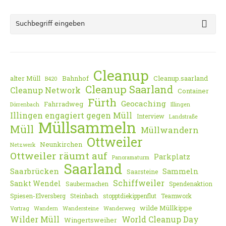
Cleanup
alter Müll
Bahnhof
Cleanup.saarland
B420
Cleanup Saarland
Cleanup Network
Container
Fürth
Geocaching
Fahrradweg
Dörrenbach
Illingen
Illingen engagiert gegen Müll
Interview
Landstraße
Müllsammeln
Müll
Müllwandern
Ottweiler
Neunkirchen
Netzwerk
Ottweiler räumt auf
Parkplatz
Panoramaturm
Saarland
Saarbrücken
Sammeln
Saarsteine
Schiffweiler
Sankt Wendel
Saubermachen
Spendenaktion
Spiesen-Elversberg
Steinbach
stopptdiekippenflut
Teamwork
wilde Müllkippe
Vortrag
Wandern
Wandersteine
Wanderweg
Wilder Müll
World Cleanup Day
Wingertsweiher