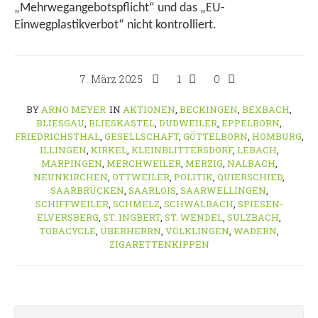
„Mehrwegangebotspflicht“ und das „EU-
Einwegplastikverbot“ nicht kontrolliert.
7. März 2025
1
0
BY
ARNO MEYER
IN
AKTIONEN
,
BECKINGEN
,
BEXBACH
,
BLIESGAU
,
BLIESKASTEL
,
DUDWEILER
,
EPPELBORN
,
FRIEDRICHSTHAL
,
GESELLSCHAFT
,
GÖTTELBORN
,
HOMBURG
,
ILLINGEN
,
KIRKEL
,
KLEINBLITTERSDORF
,
LEBACH
,
MARPINGEN
,
MERCHWEILER
,
MERZIG
,
NALBACH
,
NEUNKIRCHEN
,
OTTWEILER
,
POLITIK
,
QUIERSCHIED
,
SAARBRÜCKEN
,
SAARLOIS
,
SAARWELLINGEN
,
SCHIFFWEILER
,
SCHMELZ
,
SCHWALBACH
,
SPIESEN-
ELVERSBERG
,
ST. INGBERT
,
ST. WENDEL
,
SULZBACH
,
TOBACYCLE
,
ÜBERHERRN
,
VÖLKLINGEN
,
WADERN
,
ZIGARETTENKIPPEN