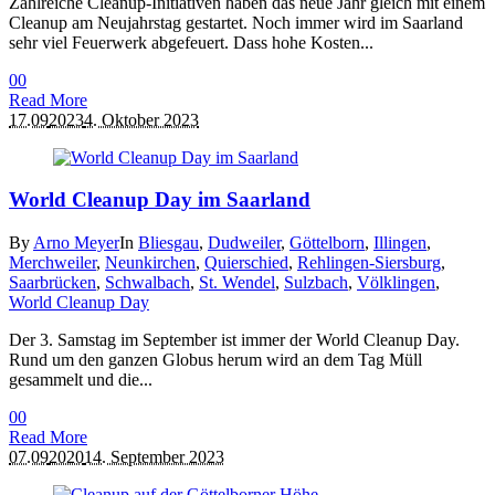
Zahlreiche Cleanup-Initiativen haben das neue Jahr gleich mit einem
Cleanup am Neujahrstag gestartet. Noch immer wird im Saarland
sehr viel Feuerwerk abgefeuert. Dass hohe Kosten...
0
0
Read More
17.09
2023
4. Oktober 2023
World Cleanup Day im Saarland
By
Arno Meyer
In
Bliesgau
,
Dudweiler
,
Göttelborn
,
Illingen
,
Merchweiler
,
Neunkirchen
,
Quierschied
,
Rehlingen-Siersburg
,
Saarbrücken
,
Schwalbach
,
St. Wendel
,
Sulzbach
,
Völklingen
,
World Cleanup Day
Der 3. Samstag im September ist immer der World Cleanup Day.
Rund um den ganzen Globus herum wird an dem Tag Müll
gesammelt und die...
0
0
Read More
07.09
2020
14. September 2023