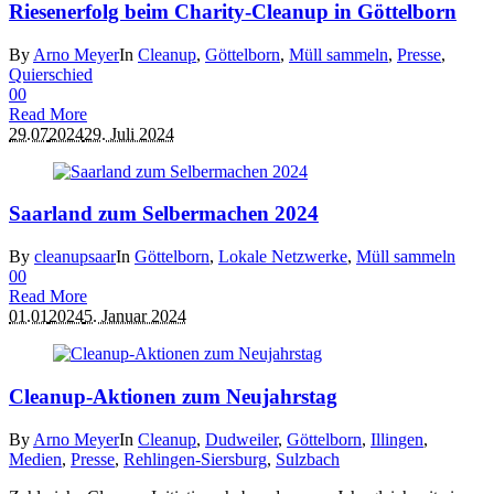
Riesenerfolg beim Charity-Cleanup in Göttelborn
By
Arno Meyer
In
Cleanup
,
Göttelborn
,
Müll sammeln
,
Presse
,
Quierschied
0
0
Read More
29.07
2024
29. Juli 2024
Saarland zum Selbermachen 2024
By
cleanupsaar
In
Göttelborn
,
Lokale Netzwerke
,
Müll sammeln
0
0
Read More
01.01
2024
5. Januar 2024
Cleanup-Aktionen zum Neujahrstag
By
Arno Meyer
In
Cleanup
,
Dudweiler
,
Göttelborn
,
Illingen
,
Medien
,
Presse
,
Rehlingen-Siersburg
,
Sulzbach