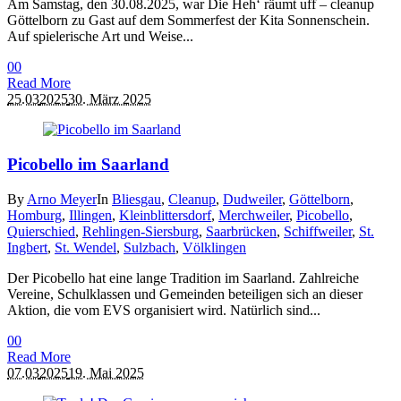
Am Samstag, den 30.08.2025, war Die Heh‘ räumt uff – cleanup
Göttelborn zu Gast auf dem Sommerfest der Kita Sonnenschein.
Auf spielerische Art und Weise...
0
0
Read More
25.03
2025
30. März 2025
Picobello im Saarland
By
Arno Meyer
In
Bliesgau
,
Cleanup
,
Dudweiler
,
Göttelborn
,
Homburg
,
Illingen
,
Kleinblittersdorf
,
Merchweiler
,
Picobello
,
Quierschied
,
Rehlingen-Siersburg
,
Saarbrücken
,
Schiffweiler
,
St.
Ingbert
,
St. Wendel
,
Sulzbach
,
Völklingen
Der Picobello hat eine lange Tradition im Saarland. Zahlreiche
Vereine, Schulklassen und Gemeinden beteiligen sich an dieser
Aktion, die vom EVS organisiert wird. Natürlich sind...
0
0
Read More
07.03
2025
19. Mai 2025