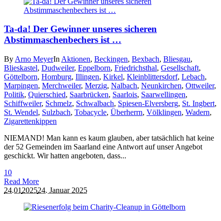
Ta-da! Der Gewinner unseres sicheren
Abstimmaschenbechers ist …
By
Arno Meyer
In
Aktionen
,
Beckingen
,
Bexbach
,
Bliesgau
,
Blieskastel
,
Dudweiler
,
Eppelborn
,
Friedrichsthal
,
Gesellschaft
,
Göttelborn
,
Homburg
,
Illingen
,
Kirkel
,
Kleinblittersdorf
,
Lebach
,
Marpingen
,
Merchweiler
,
Merzig
,
Nalbach
,
Neunkirchen
,
Ottweiler
,
Politik
,
Quierschied
,
Saarbrücken
,
Saarlois
,
Saarwellingen
,
Schiffweiler
,
Schmelz
,
Schwalbach
,
Spiesen-Elversberg
,
St. Ingbert
,
St. Wendel
,
Sulzbach
,
Tobacycle
,
Überherrn
,
Völklingen
,
Wadern
,
Zigarettenkippen
NIEMAND! Man kann es kaum glauben, aber tatsächlich hat keine
der 52 Gemeinden im Saarland eine Antwort auf unser Angebot
geschickt. Wir hatten angeboten, dass...
1
0
Read More
24.01
2025
24. Januar 2025