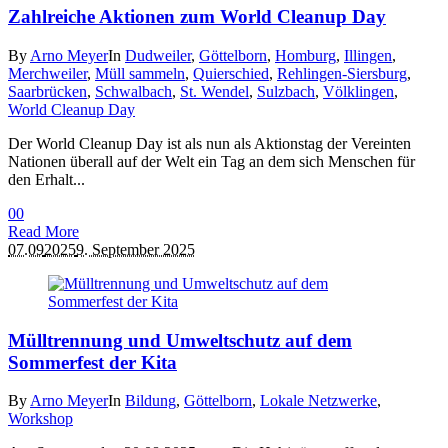
Zahlreiche Aktionen zum World Cleanup Day
By
Arno Meyer
In
Dudweiler
,
Göttelborn
,
Homburg
,
Illingen
,
Merchweiler
,
Müll sammeln
,
Quierschied
,
Rehlingen-Siersburg
,
Saarbrücken
,
Schwalbach
,
St. Wendel
,
Sulzbach
,
Völklingen
,
World Cleanup Day
Der World Cleanup Day ist als nun als Aktionstag der Vereinten
Nationen überall auf der Welt ein Tag an dem sich Menschen für
den Erhalt...
0
0
Read More
07.09
2025
9. September 2025
Mülltrennung und Umweltschutz auf dem
Sommerfest der Kita
By
Arno Meyer
In
Bildung
,
Göttelborn
,
Lokale Netzwerke
,
Workshop