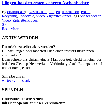
Illingen hat den ersten sicheren Aschenbecher
By
cleanupsaar
In
Gesellschaft
,
Illingen
,
Information
,
Politik
,
Recycling
,
Tobacycle
,
Video
,
Zigarettenkippen
Tags
Aschenbecher
,
Video
,
Zigarettenkippen
0
0
Read More
AKTIV WERDEN
Du möchtest selbst aktiv werden?
Du hast Fragen oder möchtest Dich einer unserer Ortsgruppen
anschließen?
Dann schreib uns einfach eine E-Mail oder trete direkt mit einer der
örtlichen Cleanup-Netzwerke in Verbindung. Auch Raumpaten sind
immer noch gesucht.
Schreibe uns an:
we@cleanup.saarland
SPENDEN
Unterstütze unsere Arbeit
mit einer Spende an unser Vereinskonto