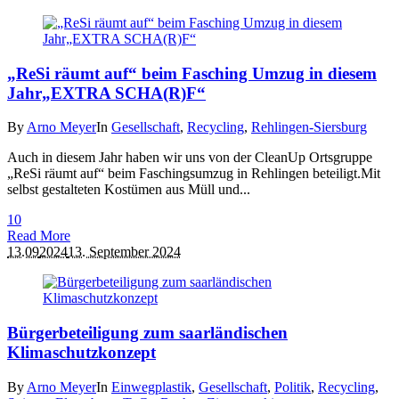
„ReSi räumt auf“ beim Fasching Umzug in diesem
Jahr„EXTRA SCHA(R)F“
By
Arno Meyer
In
Gesellschaft
,
Recycling
,
Rehlingen-Siersburg
Auch in diesem Jahr haben wir uns von der CleanUp Ortsgruppe
„ReSi räumt auf“ beim Faschingsumzug in Rehlingen beteiligt.Mit
selbst gestalteten Kostümen aus Müll und...
1
0
Read More
13.09
2024
13. September 2024
Bürgerbeteiligung zum saarländischen
Klimaschutzkonzept
By
Arno Meyer
In
Einwegplastik
,
Gesellschaft
,
Politik
,
Recycling
,