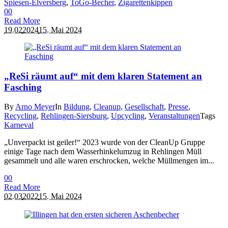
Spiesen-Elversberg
,
ToGo-Becher
,
Zigarettenkippen
0
0
Read More
19.02
2024
15. Mai 2024
„ReSi räumt auf“ mit dem klaren Statement an
Fasching
By
Arno Meyer
In
Bildung
,
Cleanup
,
Gesellschaft
,
Presse
,
Recycling
,
Rehlingen-Siersburg
,
Upcycling
,
Veranstaltungen
Tags
Karneval
„Unverpackt ist geiler!“ 2023 wurde von der CleanUp Gruppe
einige Tage nach dem Wasserhinkelumzug in Rehlingen Müll
gesammelt und alle waren erschrocken, welche Müllmengen im...
0
0
Read More
02.03
2022
15. Mai 2024