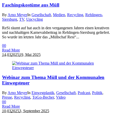
Faschingskostüme aus Müll
By
Arno Meyer
In
Gesellschaft
,
Medien
,
Recycling
,
Rehlingen-
Siersburg
,
TV
,
Upcycling
ReSi räumt auf hat auch in den vergangenen Jahren einen kreativen
und nachhaltigen Karnevalsbeitrag in Rehlingen-Siersburg geliefert.
So wurde im letzten Jahr das „Müllschaf Resi“...
0
0
Read More
14.03
2025
19. Mai 2025
Webinar zum Thema Müll und der Kommunalen
Einwegsteuer
By
Arno Meyer
In
Einwegplastik
,
Gesellschaft
,
Podcast
,
Politik
,
Presse
,
Recycling
,
ToGo-Becher
,
Video
0
0
Read More
10.03
2025
3. September 2025