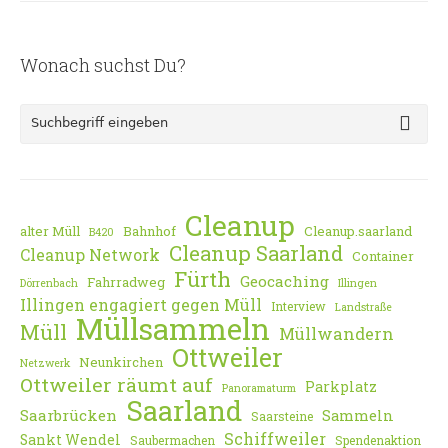
Wonach suchst Du?
Cleanup
alter Müll
Bahnhof
Cleanup.saarland
B420
Cleanup Saarland
Cleanup Network
Container
Fürth
Geocaching
Fahrradweg
Dörrenbach
Illingen
Illingen engagiert gegen Müll
Interview
Landstraße
Müllsammeln
Müll
Müllwandern
Ottweiler
Neunkirchen
Netzwerk
Ottweiler räumt auf
Parkplatz
Panoramaturm
Saarland
Saarbrücken
Sammeln
Saarsteine
Schiffweiler
Sankt Wendel
Saubermachen
Spendenaktion