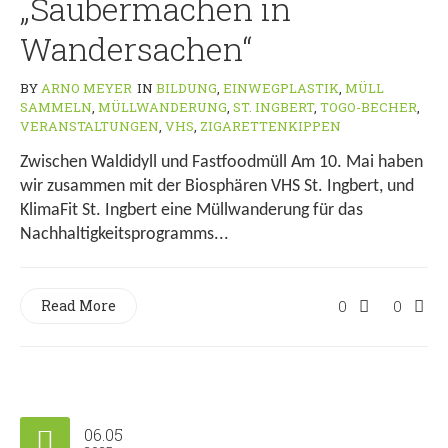
„Saubermachen in
Wandersachen“
BY
ARNO MEYER
IN
BILDUNG
,
EINWEGPLASTIK
,
MÜLL
SAMMELN
,
MÜLLWANDERUNG
,
ST. INGBERT
,
TOGO-BECHER
,
VERANSTALTUNGEN
,
VHS
,
ZIGARETTENKIPPEN
Zwischen Waldidyll und Fastfoodmüll Am 10. Mai haben
wir zusammen mit der Biosphären VHS St. Ingbert, und
KlimaFit St. Ingbert eine Müllwanderung für das
Nachhaltigkeitsprogramms...
Read More
0
0
06.05