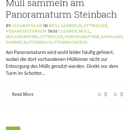
Müll sammeln am
Panoramaturm Steinbach
BY
CLEANUPSAAR
IN
MÜLL SAMMELN
,
OTTWEILER
,
VERANSTALTUNGEN
TAGS
CLEANUP
,
MÜLL
,
MÜLLWANDERN
,
OTTWEILER
,
PANORAMATURM
,
SAARLAND
,
SAMMELN
,
STEINBACH
,
STEINBACHPFAD
Am Panoramaturm wird wohl leider häufig gefeiert,
wobei die dort vorhandenen Mülleimer nicht zur
Entsorgung des Mülls genutzt werden. Direkt vor dem
Turm im Schotter...
Read More
0
0