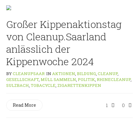
Großer Kippenaktionstag
von Cleanup.Saarland
anlässlich der
Kippenwoche 2024
BY
CLEANUPSAAR
IN
AKTIONEN
,
BILDUNG
,
CLEANUP
,
GESELLSCHAFT
,
MÜLL SAMMELN
,
POLITIK
,
RHINECLEANUP
,
SULZBACH
,
TOBACYCLE
,
ZIGARETTENKIPPEN
Read More
1
0