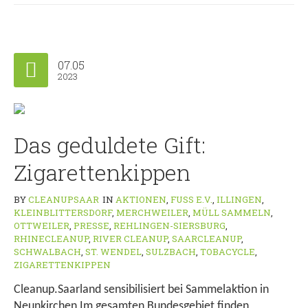
07.05
2023
Das geduldete Gift:
Zigarettenkippen
BY
CLEANUPSAAR
IN
AKTIONEN
,
FUSS E.V.
,
ILLINGEN
,
KLEINBLITTERSDORF
,
MERCHWEILER
,
MÜLL SAMMELN
,
OTTWEILER
,
PRESSE
,
REHLINGEN-SIERSBURG
,
RHINECLEANUP
,
RIVER CLEANUP
,
SAARCLEANUP
,
SCHWALBACH
,
ST. WENDEL
,
SULZBACH
,
TOBACYCLE
,
ZIGARETTENKIPPEN
Cleanup.Saarland sensibilisiert bei Sammelaktion in
Neunkirchen Im gesamten Bundesgebiet finden