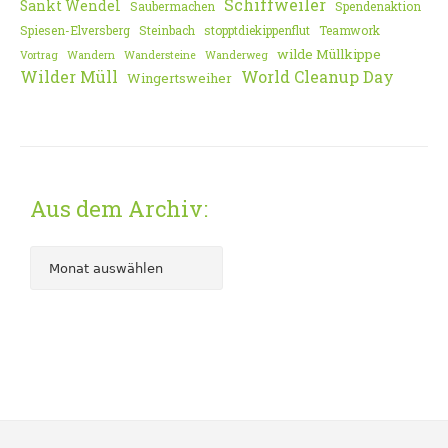
Schiffweiler
Sankt Wendel
Saubermachen
Spendenaktion
Spiesen-Elversberg
Steinbach
stopptdiekippenflut
Teamwork
wilde Müllkippe
Vortrag
Wandern
Wandersteine
Wanderweg
Wilder Müll
World Cleanup Day
Wingertsweiher
Aus dem Archiv: