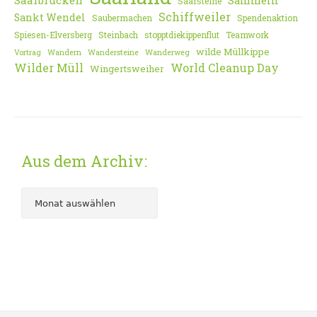
Saarbrücken
Sammeln
Saarsteine
Schiffweiler
Sankt Wendel
Saubermachen
Spendenaktion
Spiesen-Elversberg
Steinbach
stopptdiekippenflut
Teamwork
wilde Müllkippe
Vortrag
Wandern
Wandersteine
Wanderweg
Wilder Müll
World Cleanup Day
Wingertsweiher
Aus dem Archiv: