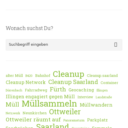
Wonach suchst Du?
Cleanup
alter Müll
Bahnhof
Cleanup.saarland
B420
Cleanup Saarland
Cleanup Network
Container
Fürth
Geocaching
Fahrradweg
Dörrenbach
Illingen
Illingen engagiert gegen Müll
Interview
Landstraße
Müllsammeln
Müll
Müllwandern
Ottweiler
Neunkirchen
Netzwerk
Ottweiler räumt auf
Parkplatz
Panoramaturm
Saarland