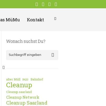
Das MüMu
Kontakt
Wonach suchst Du?
alter Müll
Bahnhof
B420
Cleanup
Cleanup.saarland
Cleanup Network
Cleanup Saarland