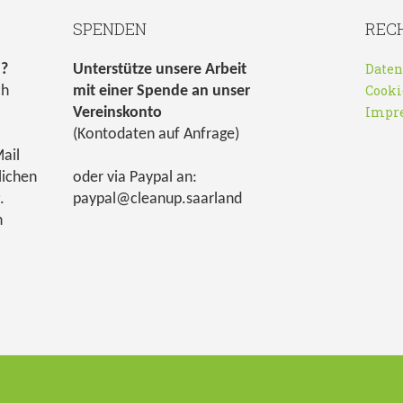
SPENDEN
REC
Daten
n?
Unterstütze unsere Arbeit
Cooki
ch
mit einer Spende an unser
Impr
Vereinskonto
(Kontodaten auf Anfrage)
ail
lichen
oder via Paypal an:
.
paypal@cleanup.saarland
h