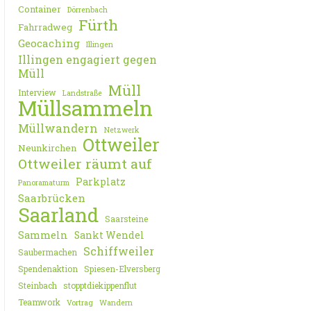
Container
Dörrenbach
Fürth
Fahrradweg
Geocaching
Illingen
Illingen engagiert gegen
Müll
Müll
Interview
Landstraße
Müllsammeln
Müllwandern
Netzwerk
Ottweiler
Neunkirchen
Ottweiler räumt auf
Parkplatz
Panoramaturm
Saarbrücken
Saarland
Saarsteine
Sammeln
Sankt Wendel
Schiffweiler
Saubermachen
Spendenaktion
Spiesen-Elversberg
Steinbach
stopptdiekippenflut
Teamwork
Vortrag
Wandern