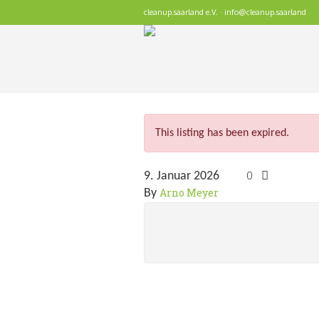
cleanup.saarland e.V. · info@cleanup.saarland
This listing has been expired.
0
9. Januar 2026
Arno Meyer
By