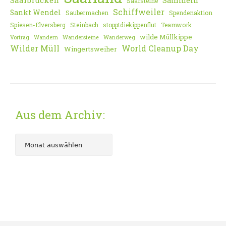
Saarbrücken
Sammeln
Saarsteine
Schiffweiler
Sankt Wendel
Saubermachen
Spendenaktion
Spiesen-Elversberg
Steinbach
stopptdiekippenflut
Teamwork
wilde Müllkippe
Vortrag
Wandern
Wandersteine
Wanderweg
Wilder Müll
World Cleanup Day
Wingertsweiher
Aus dem Archiv: