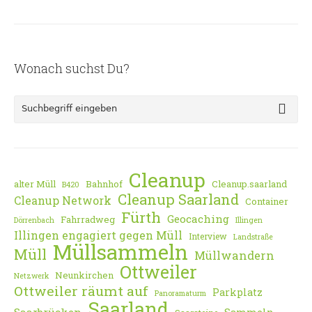
Wonach suchst Du?
Cleanup
alter Müll
Bahnhof
Cleanup.saarland
B420
Cleanup Saarland
Cleanup Network
Container
Fürth
Geocaching
Fahrradweg
Dörrenbach
Illingen
Illingen engagiert gegen Müll
Interview
Landstraße
Müllsammeln
Müll
Müllwandern
Ottweiler
Neunkirchen
Netzwerk
Ottweiler räumt auf
Parkplatz
Panoramaturm
Saarland