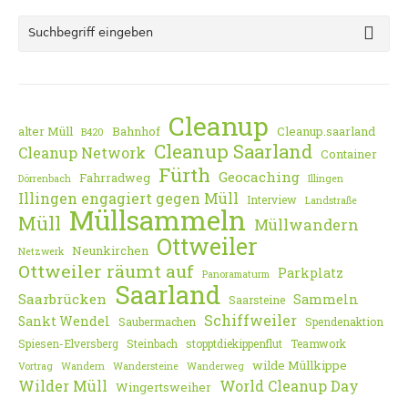
Cleanup
alter Müll
Bahnhof
Cleanup.saarland
B420
Cleanup Saarland
Cleanup Network
Container
Fürth
Geocaching
Fahrradweg
Dörrenbach
Illingen
Illingen engagiert gegen Müll
Interview
Landstraße
Müllsammeln
Müll
Müllwandern
Ottweiler
Neunkirchen
Netzwerk
Ottweiler räumt auf
Parkplatz
Panoramaturm
Saarland
Saarbrücken
Sammeln
Saarsteine
Schiffweiler
Sankt Wendel
Saubermachen
Spendenaktion
Spiesen-Elversberg
Steinbach
stopptdiekippenflut
Teamwork
wilde Müllkippe
Vortrag
Wandern
Wandersteine
Wanderweg
Wilder Müll
World Cleanup Day
Wingertsweiher