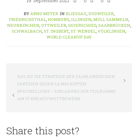
19. September 2021
0
0
BY
ARNO MEYER
IN
BLIESGAU
,
DUDWEILER
,
FRIEDRICHSTHAL
,
HOMBURG
,
ILLINGEN
,
MÜLL SAMMELN
,
NEUNKIRCHEN
,
OTTWEILER
,
QUIERSCHIED
,
SAARBRÜCKEN
,
SCHWALBACH
,
ST. INGBERT
,
ST. WENDEL
,
VÖLKLINGEN
,
WORLD CLEANUP DAY
DAS IST DIE STRATEGIE DER SAARLÄNDISCHEN
PARTEIEN GEGEN 1,6 MIO KIPPEN
#PICOBELLO365 – EINLADUNG ZUR TEILNAHME
AM IT-KREATIVWETTBEWERB
Share this post?