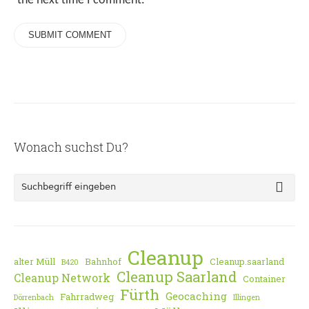
the next time I comment.
Wonach suchst Du?
Cleanup
alter Müll
Bahnhof
Cleanup.saarland
B420
Cleanup Saarland
Cleanup Network
Container
Fürth
Geocaching
Fahrradweg
Dörrenbach
Illingen