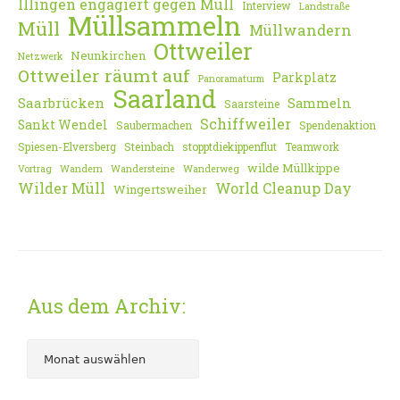
Illingen engagiert gegen Müll
Interview
Landstraße
Müllsammeln
Müll
Müllwandern
Ottweiler
Neunkirchen
Netzwerk
Ottweiler räumt auf
Parkplatz
Panoramaturm
Saarland
Saarbrücken
Sammeln
Saarsteine
Schiffweiler
Sankt Wendel
Saubermachen
Spendenaktion
Spiesen-Elversberg
Steinbach
stopptdiekippenflut
Teamwork
wilde Müllkippe
Vortrag
Wandern
Wandersteine
Wanderweg
Wilder Müll
World Cleanup Day
Wingertsweiher
Aus dem Archiv: