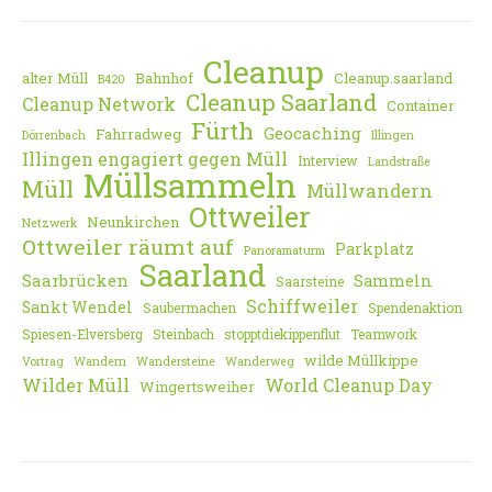
Cleanup
alter Müll
Bahnhof
Cleanup.saarland
B420
Cleanup Saarland
Cleanup Network
Container
Fürth
Geocaching
Fahrradweg
Dörrenbach
Illingen
Illingen engagiert gegen Müll
Interview
Landstraße
Müllsammeln
Müll
Müllwandern
Ottweiler
Neunkirchen
Netzwerk
Ottweiler räumt auf
Parkplatz
Panoramaturm
Saarland
Saarbrücken
Sammeln
Saarsteine
Schiffweiler
Sankt Wendel
Saubermachen
Spendenaktion
Spiesen-Elversberg
Steinbach
stopptdiekippenflut
Teamwork
wilde Müllkippe
Vortrag
Wandern
Wandersteine
Wanderweg
Wilder Müll
World Cleanup Day
Wingertsweiher