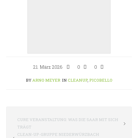
21. März 2026
0
0
BY
ARNO MEYER
IN
CLEANUP
,
PICOBELLO
CURE VERANSTALTUNG: WAS DIE SAAR MIT SICH
TRÄGT
CLEAN-UP-GRUPPE NIEDERWÜRZBACH