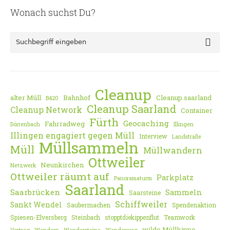
Wonach suchst Du?
Cleanup
alter Müll
Bahnhof
Cleanup.saarland
B420
Cleanup Saarland
Cleanup Network
Container
Fürth
Geocaching
Fahrradweg
Dörrenbach
Illingen
Illingen engagiert gegen Müll
Interview
Landstraße
Müllsammeln
Müll
Müllwandern
Ottweiler
Neunkirchen
Netzwerk
Ottweiler räumt auf
Parkplatz
Panoramaturm
Saarland
Saarbrücken
Sammeln
Saarsteine
Schiffweiler
Sankt Wendel
Saubermachen
Spendenaktion
Spiesen-Elversberg
Steinbach
stopptdiekippenflut
Teamwork
wilde Müllkippe