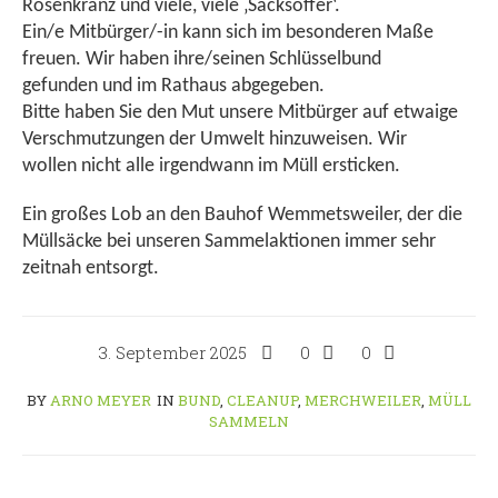
Rosenkranz und viele, viele ‚Sacksöffer‘.
Ein/e Mitbürger/-in kann sich im besonderen Maße
freuen. Wir haben ihre/seinen Schlüsselbund
gefunden und im Rathaus abgegeben.
Bitte haben Sie den Mut unsere Mitbürger auf etwaige
Verschmutzungen der Umwelt hinzuweisen. Wir
wollen nicht alle irgendwann im Müll ersticken.
Ein großes Lob an den Bauhof Wemmetsweiler, der die
Müllsäcke bei unseren Sammelaktionen immer sehr
zeitnah entsorgt.
3. September 2025
0
0
BY
ARNO MEYER
IN
BUND
,
CLEANUP
,
MERCHWEILER
,
MÜLL
SAMMELN