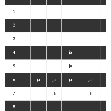
1
ja
2
3
4
ja
5
ja
6
ja
ja
ja
ja
7
ja
ja
8