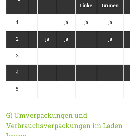
Linke
Grünen
1
ja
ja
ja
2
ja
ja
ja
ja
3
4
5
G) Umverpackungen und
Verbrauchsverpackungen im Laden
lassen