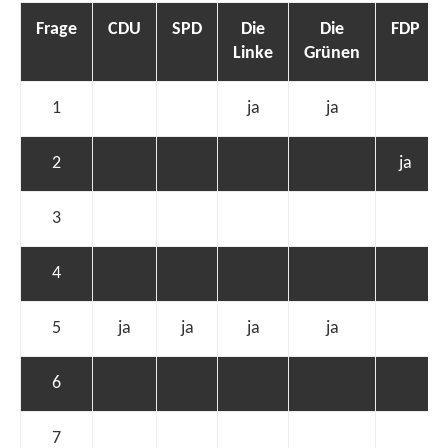
Frage
CDU
SPD
Die
Die
FDP
Linke
Grünen
1
ja
ja
2
ja
3
4
5
ja
ja
ja
ja
6
7