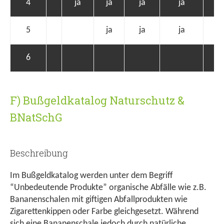
4
ja
ja
ja
ja
5
ja
ja
ja
6
F) Bußgeldkatalog Naturschutz &
BNatSchG
Beschreibung
Im Bußgeldkatalog werden unter dem Begriff
“Unbedeutende Produkte” organische Abfälle wie z.B.
Bananenschalen mit giftigen Abfallprodukten wie
Zigarettenkippen oder Farbe gleichgesetzt. Während
sich eine Bananenschale jedoch durch natürliche