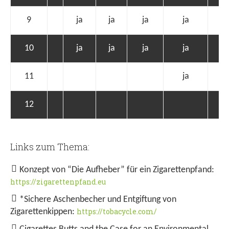
9
ja
ja
ja
ja
10
ja
ja
ja
ja
11
ja
12
Links zum Thema:
Konzept von “Die Aufheber” für ein Zigarettenpfand:
https://zigarettenpfand.eu
*Sichere Aschenbecher und Entgiftung von
https://tobacycle.com/
Zigarettenkippen: