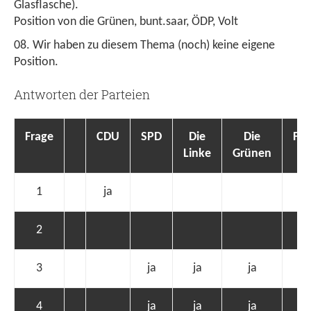
Glasflasche).
Position von die Grünen, bunt.saar, ÖDP, Volt
Wir haben zu diesem Thema (noch) keine eigene
Position.
Antworten der Parteien
Frage
CDU
SPD
Die
Die
FD
Linke
Grünen
1
ja
ja
2
3
ja
ja
ja
4
ja
ja
ja