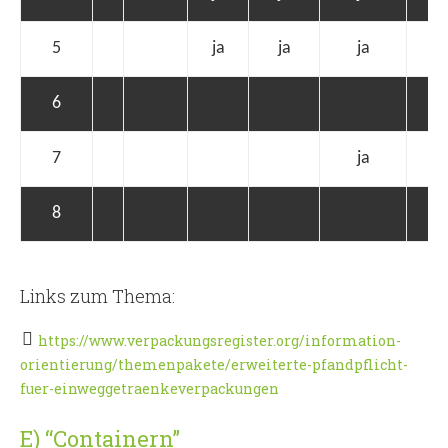
5
ja
ja
ja
6
7
ja
8
Links zum Thema:
https://www.verpackungsregister.org/information-
orientierung/themenpakete/erweiterte-pfandpflicht-
fuer-einweggetraenkeverpackungen
E) “Containern”