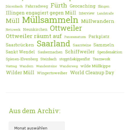
Fürth
Geocaching
Fahrradweg
Dörrenbach
Illingen
Illingen engagiert gegen Müll
Interview
Landstraße
Müllsammeln
Müll
Müllwandern
Ottweiler
Neunkirchen
Netzwerk
Ottweiler räumt auf
Parkplatz
Panoramaturm
Saarland
Saarbrücken
Sammeln
Saarsteine
Schiffweiler
Sankt Wendel
Saubermachen
Spendenaktion
Spiesen-Elversberg
Steinbach
stopptdiekippenflut
Teamwork
wilde Müllkippe
Vortrag
Wandern
Wandersteine
Wanderweg
Wilder Müll
World Cleanup Day
Wingertsweiher
Aus dem Archiv: